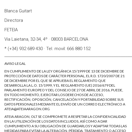
Blanca Guitart
Directora
FETEIA
Via Laietana, 32-34, 4º · 08003 BARCELONA
* (+34) 932 689 430 · Tel. movil: 666 880 152
________________________________________________________________________
AVISO LEGAL
EN CUMPLIMIENTO DE LA LEY ORGÁNICA 15/1999 DE 13 DE DICIEMBRE DE
PROTECCIÓN DE DATOS DE CARÁCTER PERSONAL, EL R.D. 1720/2007 DE 21
DE DICIEMBRE POR EL QUE SE APRUEBA EL REGLAMENTO QUE
DESARROLLA LA L.O. 15/1999, Y EL REGLAMENTO (UE) 2016/679 DEL
PARLAMENTO EUROPEO Y DEL CONSEJO DE 27 DE ABRIL DE 2016, PUEDE,
EN TODO MOMENTO, EJERCITAR LOS DERECHOS DE ACCESO,
RECTIFICACIÓN, OPOSICIÓN, CANCELACIÓN Y PORTABILIDAD SOBRE SUS
DATOS PERSONALES MEDIANTE EL ENVÍO DE UN CORREO ELECTRÓNICO A
ATEIA@ATEIAARAGON.ORG
ATEIA ARAGON, OLT SE COMPROMETE A RESPETAR LA CONFIDENCIALIDAD
EN LA UTILIZACIÓN DE LOS DATOS INCLUIDOS, ASÍ COMO A DAR
CUMPLIMIENTO A SU OBLIGACIÓN DE GUARDARLOS Y ADAPTAR TODAS LAS
MEDIDAS PARA EVITAR LA ALTERACIÓN, PÉRDIDA, TRATAMIENTO O ACCESO