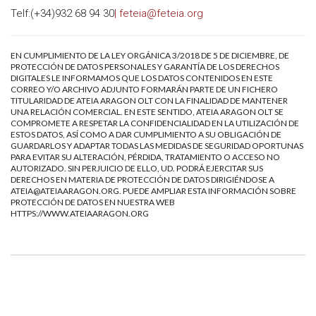
Telf:(+34)932 68 94 30
| feteia@feteia.org
EN CUMPLIMIENTO DE LA LEY ORGÁNICA 3/2018 DE 5 DE DICIEMBRE, DE
PROTECCIÓN DE DATOS PERSONALES Y GARANTÍA DE LOS DERECHOS
DIGITALES LE INFORMAMOS QUE LOS DATOS CONTENIDOS EN ESTE
CORREO Y/O ARCHIVO ADJUNTO FORMARÁN PARTE DE UN FICHERO
TITULARIDAD DE ATEIA ARAGON OLT CON LA FINALIDAD DE MANTENER
UNA RELACIÓN COMERCIAL. EN ESTE SENTIDO, ATEIA ARAGON OLT SE
COMPROMETE A RESPETAR LA CONFIDENCIALIDAD EN LA UTILIZACIÓN DE
ESTOS DATOS, ASÍ COMO A DAR CUMPLIMIENTO A SU OBLIGACIÓN DE
GUARDARLOS Y ADAPTAR TODAS LAS MEDIDAS DE SEGURIDAD OPORTUNAS
PARA EVITAR SU ALTERACIÓN, PÉRDIDA, TRATAMIENTO O ACCESO NO
AUTORIZADO. SIN PERJUICIO DE ELLO, UD. PODRÁ EJERCITAR SUS
DERECHOS EN MATERIA DE PROTECCIÓN DE DATOS DIRIGIÉNDOSE A
ATEIA@ATEIAARAGON.ORG
. PUEDE AMPLIAR ESTA INFORMACIÓN SOBRE
PROTECCIÓN DE DATOS EN NUESTRA WEB
HTTPS://WWW.ATEIAARAGON.ORG