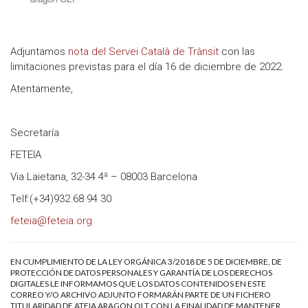
Adjuntamos
nota del Servei Català de Trànsit
con las
limitaciones previstas para el día 16 de diciembre de 2022.
Atentamente,
Secretaría
FETEIA
Via Laietana, 32-34 4ª – 08003 Barcelona
Telf:(+34)932 68 94 30
feteia@feteia.org
EN CUMPLIMIENTO DE LA LEY ORGÁNICA 3/2018 DE 5 DE DICIEMBRE, DE
PROTECCIÓN DE DATOS PERSONALES Y GARANTÍA DE LOS DERECHOS
DIGITALES LE INFORMAMOS QUE LOS DATOS CONTENIDOS EN ESTE
CORREO Y/O ARCHIVO ADJUNTO FORMARÁN PARTE DE UN FICHERO
TITULARIDAD DE ATEIA ARAGON OLT CON LA FINALIDAD DE MANTENER