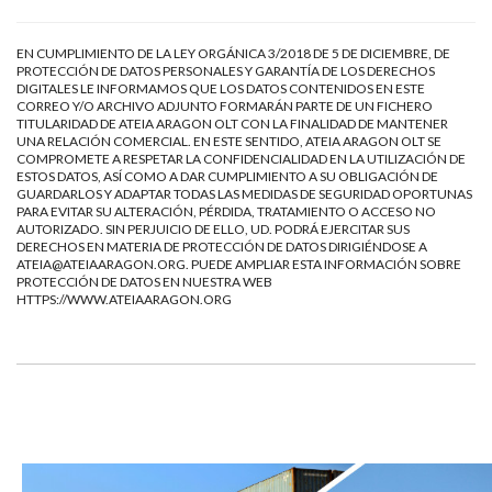
EN CUMPLIMIENTO DE LA LEY ORGÁNICA 3/2018 DE 5 DE DICIEMBRE, DE
PROTECCIÓN DE DATOS PERSONALES Y GARANTÍA DE LOS DERECHOS
DIGITALES LE INFORMAMOS QUE LOS DATOS CONTENIDOS EN ESTE
CORREO Y/O ARCHIVO ADJUNTO FORMARÁN PARTE DE UN FICHERO
TITULARIDAD DE ATEIA ARAGON OLT CON LA FINALIDAD DE MANTENER
UNA RELACIÓN COMERCIAL. EN ESTE SENTIDO, ATEIA ARAGON OLT SE
COMPROMETE A RESPETAR LA CONFIDENCIALIDAD EN LA UTILIZACIÓN DE
ESTOS DATOS, ASÍ COMO A DAR CUMPLIMIENTO A SU OBLIGACIÓN DE
GUARDARLOS Y ADAPTAR TODAS LAS MEDIDAS DE SEGURIDAD OPORTUNAS
PARA EVITAR SU ALTERACIÓN, PÉRDIDA, TRATAMIENTO O ACCESO NO
AUTORIZADO. SIN PERJUICIO DE ELLO, UD. PODRÁ EJERCITAR SUS
DERECHOS EN MATERIA DE PROTECCIÓN DE DATOS DIRIGIÉNDOSE A
ATEIA@ATEIAARAGON.ORG
. PUEDE AMPLIAR ESTA INFORMACIÓN SOBRE
PROTECCIÓN DE DATOS EN NUESTRA WEB
HTTPS://WWW.ATEIAARAGON.ORG