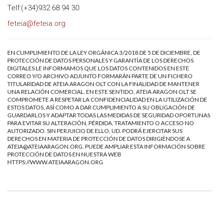
Telf:(+34)932 68 94 30
feteia@feteia.org
EN CUMPLIMIENTO DE LA LEY ORGÁNICA 3/2018 DE 5 DE DICIEMBRE, DE
PROTECCIÓN DE DATOS PERSONALES Y GARANTÍA DE LOS DERECHOS
DIGITALES LE INFORMAMOS QUE LOS DATOS CONTENIDOS EN ESTE
CORREO Y/O ARCHIVO ADJUNTO FORMARÁN PARTE DE UN FICHERO
TITULARIDAD DE ATEIA ARAGON OLT CON LA FINALIDAD DE MANTENER
UNA RELACIÓN COMERCIAL. EN ESTE SENTIDO, ATEIA ARAGON OLT SE
COMPROMETE A RESPETAR LA CONFIDENCIALIDAD EN LA UTILIZACIÓN DE
ESTOS DATOS, ASÍ COMO A DAR CUMPLIMIENTO A SU OBLIGACIÓN DE
GUARDARLOS Y ADAPTAR TODAS LAS MEDIDAS DE SEGURIDAD OPORTUNAS
PARA EVITAR SU ALTERACIÓN, PÉRDIDA, TRATAMIENTO O ACCESO NO
AUTORIZADO. SIN PERJUICIO DE ELLO, UD. PODRÁ EJERCITAR SUS
DERECHOS EN MATERIA DE PROTECCIÓN DE DATOS DIRIGIÉNDOSE A
ATEIA@ATEIAARAGON.ORG
. PUEDE AMPLIAR ESTA INFORMACIÓN SOBRE
PROTECCIÓN DE DATOS EN NUESTRA WEB
HTTPS://WWW.ATEIAARAGON.ORG