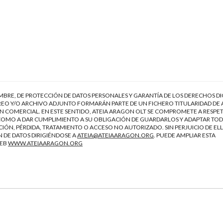
EMBRE, DE PROTECCIÓN DE DATOS PERSONALES Y GARANTÍA DE LOS DERECHOS DI
EO Y/O ARCHIVO ADJUNTO FORMARÁN PARTE DE UN FICHERO TITULARIDAD DE 
 COMERCIAL. EN ESTE SENTIDO, ATEIA ARAGON OLT SE COMPROMETE A RESPET
Í COMO A DAR CUMPLIMIENTO A SU OBLIGACIÓN DE GUARDARLOS Y ADAPTAR TOD
IÓN, PÉRDIDA, TRATAMIENTO O ACCESO NO AUTORIZADO. SIN PERJUICIO DE ELL
 DE DATOS DIRIGIÉNDOSE A
ATEIA@ATEIAARAGON.ORG
. PUEDE AMPLIAR ESTA
WEB
WWW.ATEIAARAGON.ORG