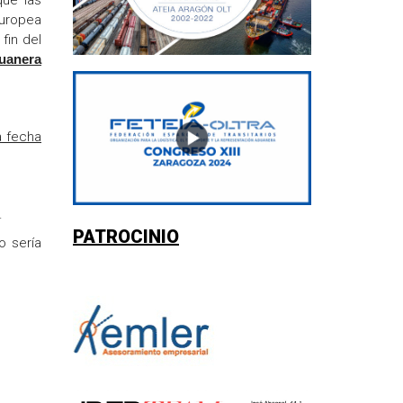
que las
Europea
fin del
duanera
a fecha
.
PATROCINIO
o sería