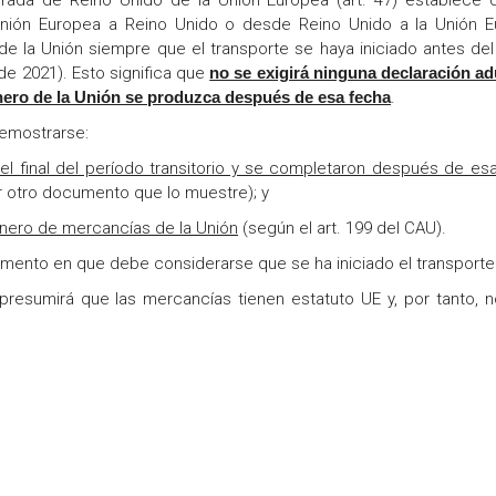
ada de Reino Unido de la Unión Europea (art. 47) establece 
Unión Europea a Reino Unido o desde Reino Unido a la Unión 
 la Unión siempre que el transporte se haya iniciado antes del 
 de 2021). Esto significa que
no se exigirá ninguna declaración a
uanero de la Unión se produzca después de esa fecha
.
emostrarse:
 final del período transitorio y se completaron después de es
 otro documento que lo muestre); y
nero de mercancías de la Unión
(según el art. 199 del CAU).
mento en que debe considerarse que se ha iniciado el transporte
presumirá que las mercancías tienen estatuto UE y, por tanto, n