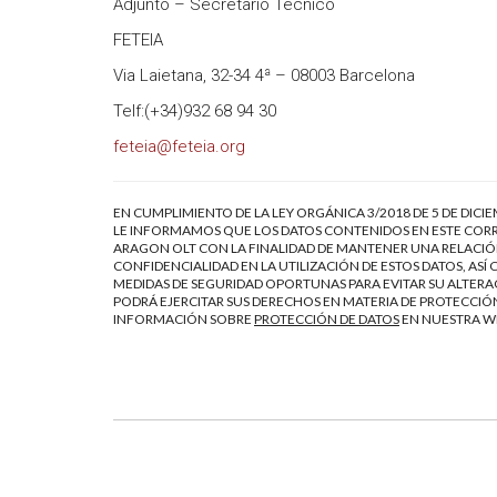
Adjunto – Secretario Técnico
FETEIA
Via Laietana, 32-34 4ª – 08003 Barcelona
Telf:(+34)932 68 94 30
feteia@feteia.org
EN CUMPLIMIENTO DE LA LEY ORGÁNICA 3/2018 DE 5 DE DICI
LE INFORMAMOS QUE LOS DATOS CONTENIDOS EN ESTE CORR
ARAGON OLT CON LA FINALIDAD DE MANTENER UNA RELACIÓN
CONFIDENCIALIDAD EN LA UTILIZACIÓN DE ESTOS DATOS, AS
MEDIDAS DE SEGURIDAD OPORTUNAS PARA EVITAR SU ALTERAC
PODRÁ EJERCITAR SUS DERECHOS EN MATERIA DE PROTECCIÓN
INFORMACIÓN SOBRE
PROTECCIÓN DE DATOS
EN NUESTRA 