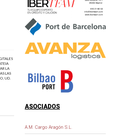
GITALES
ATEIA
AR LA
AS LAS
O, UD.
ASOCIADOS
A.M. Cargo Aragón S.L.