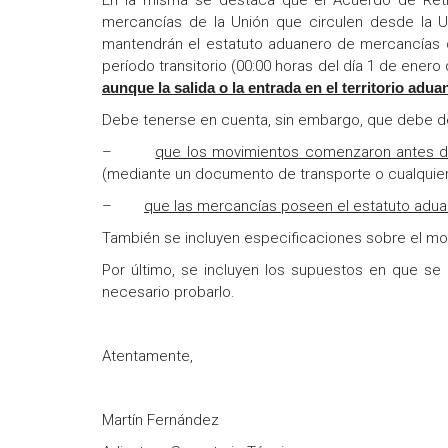
En la misma se destaca que el Acuerdo de Retir
mercancías de la Unión que circulen desde la 
mantendrán el estatuto aduanero de mercancías de
período transitorio (00:00 horas del día 1 de enero
aunque la salida o la entrada en el territorio ad
Debe tenerse en cuenta, sin embargo, que debe d
–
que los movimientos comenzaron antes del
(mediante un documento de transporte o cualquier
–
que las mercancías poseen el estatuto adua
También se incluyen especificaciones sobre el mo
Por último, se incluyen los supuestos en que se 
necesario probarlo.
Atentamente,
Martín Fernández