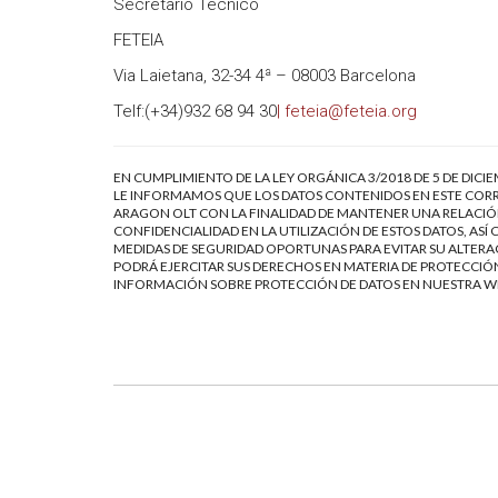
Secretario Técnico
FETEIA
Via Laietana, 32-34 4ª – 08003 Barcelona
Telf:(+34)932 68 94 30
| feteia@feteia.org
EN CUMPLIMIENTO DE LA LEY ORGÁNICA 3/2018 DE 5 DE DICI
LE INFORMAMOS QUE LOS DATOS CONTENIDOS EN ESTE CORR
ARAGON OLT CON LA FINALIDAD DE MANTENER UNA RELACIÓN
CONFIDENCIALIDAD EN LA UTILIZACIÓN DE ESTOS DATOS, AS
MEDIDAS DE SEGURIDAD OPORTUNAS PARA EVITAR SU ALTERAC
PODRÁ EJERCITAR SUS DERECHOS EN MATERIA DE PROTECCIÓN
INFORMACIÓN SOBRE PROTECCIÓN DE DATOS EN NUESTRA 