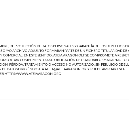
EMBRE, DE PROTECCIÓN DE DATOS PERSONALES Y GARANTÍA DE LOS DERECHOS DI
EO Y/O ARCHIVO ADJUNTO FORMARÁN PARTE DE UN FICHERO TITULARIDAD DE 
 COMERCIAL. EN ESTE SENTIDO, ATEIA ARAGON OLT SE COMPROMETE A RESPET
Í COMO A DAR CUMPLIMIENTO A SU OBLIGACIÓN DE GUARDARLOS Y ADAPTAR TOD
IÓN, PÉRDIDA, TRATAMIENTO O ACCESO NO AUTORIZADO. SIN PERJUICIO DE ELL
 DE DATOS DIRIGIÉNDOSE A
ATEIA@ATEIAARAGON.ORG
. PUEDE AMPLIAR ESTA
WEB
HTTPS://WWW.ATEIAARAGON.ORG