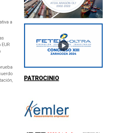
ativa a
as
a EUR
a
 prueba
Acuerdo
PATROCINIO
tación,