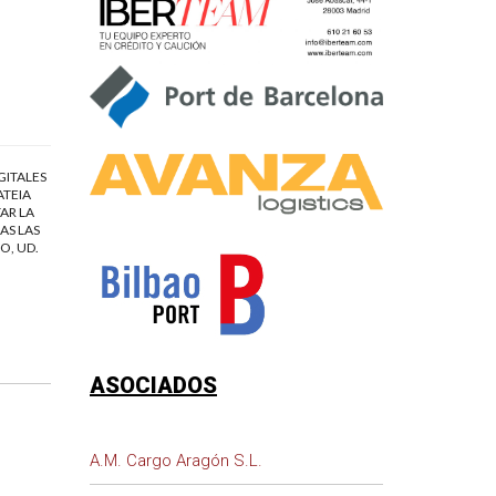
GITALES
ATEIA
AR LA
AS LAS
O, UD.
ASOCIADOS
A.M. Cargo Aragón S.L.