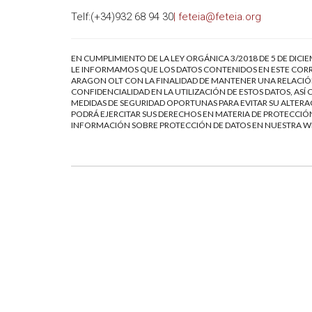
Telf:(+34)932 68 94 30
| feteia@feteia.org
EN CUMPLIMIENTO DE LA LEY ORGÁNICA 3/2018 DE 5 DE DICI
LE INFORMAMOS QUE LOS DATOS CONTENIDOS EN ESTE CORR
ARAGON OLT CON LA FINALIDAD DE MANTENER UNA RELACIÓN
CONFIDENCIALIDAD EN LA UTILIZACIÓN DE ESTOS DATOS, AS
MEDIDAS DE SEGURIDAD OPORTUNAS PARA EVITAR SU ALTERAC
PODRÁ EJERCITAR SUS DERECHOS EN MATERIA DE PROTECCIÓN
INFORMACIÓN SOBRE PROTECCIÓN DE DATOS EN NUESTRA 