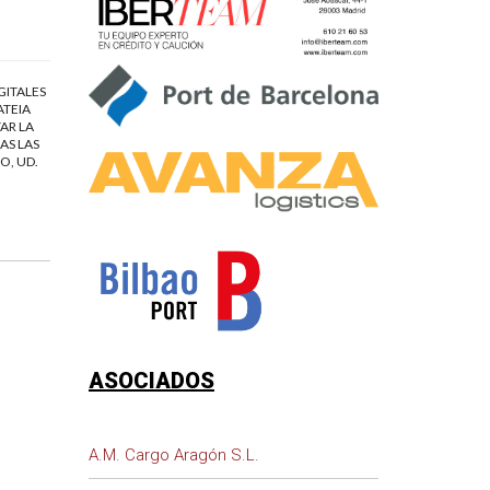
GITALES
ATEIA
AR LA
AS LAS
O, UD.
ASOCIADOS
A.M. Cargo Aragón S.L.