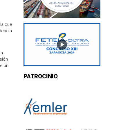
la que
idencia
la
sión
de un
PATROCINIO