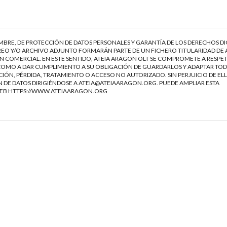
EMBRE, DE PROTECCIÓN DE DATOS PERSONALES Y GARANTÍA DE LOS DERECHOS DI
EO Y/O ARCHIVO ADJUNTO FORMARÁN PARTE DE UN FICHERO TITULARIDAD DE 
 COMERCIAL. EN ESTE SENTIDO, ATEIA ARAGON OLT SE COMPROMETE A RESPET
Í COMO A DAR CUMPLIMIENTO A SU OBLIGACIÓN DE GUARDARLOS Y ADAPTAR TOD
IÓN, PÉRDIDA, TRATAMIENTO O ACCESO NO AUTORIZADO. SIN PERJUICIO DE ELL
 DE DATOS DIRIGIÉNDOSE A
ATEIA@ATEIAARAGON.ORG
. PUEDE AMPLIAR ESTA
WEB
HTTPS://WWW.ATEIAARAGON.ORG