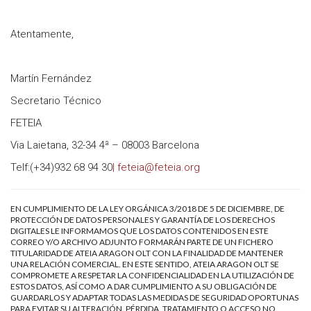
Atentamente,
Martín Fernández
Secretario Técnico
FETEIA
Via Laietana, 32-34 4ª – 08003 Barcelona
Telf:(+34)932 68 94 30
| feteia@feteia.org
EN CUMPLIMIENTO DE LA LEY ORGÁNICA 3/2018 DE 5 DE DICIEMBRE, DE
PROTECCIÓN DE DATOS PERSONALES Y GARANTÍA DE LOS DERECHOS
DIGITALES LE INFORMAMOS QUE LOS DATOS CONTENIDOS EN ESTE
CORREO Y/O ARCHIVO ADJUNTO FORMARÁN PARTE DE UN FICHERO
TITULARIDAD DE ATEIA ARAGON OLT CON LA FINALIDAD DE MANTENER
UNA RELACIÓN COMERCIAL. EN ESTE SENTIDO, ATEIA ARAGON OLT SE
COMPROMETE A RESPETAR LA CONFIDENCIALIDAD EN LA UTILIZACIÓN DE
ESTOS DATOS, ASÍ COMO A DAR CUMPLIMIENTO A SU OBLIGACIÓN DE
GUARDARLOS Y ADAPTAR TODAS LAS MEDIDAS DE SEGURIDAD OPORTUNAS
PARA EVITAR SU ALTERACIÓN, PÉRDIDA, TRATAMIENTO O ACCESO NO