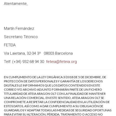
Atentamente,
Martín Fernández
Secretario Técnico
FETEIA
Via Laietana, 32-34 3ª 08003 Barcelona
Telf: (+34) 932 68 94 30
feteia@feteia.org
EN CUMPLIMIENTO DE LA LEY ORGÁNICA 3/2018 DE 5 DE DICIEMBRE, DE
PROTECCIÓN DE DATOS PERSONALES Y GARANTÍA DE LOS DERECHOS
DIGITALES LE INFORMAMOS QUE LOS DATOS CONTENIDOS EN ESTE
CORREO Y/O ARCHIVO ADJUNTO FORMARÁN PARTE DE UN FICHERO
TITULARIDAD DE ATEIA ARAGON OLT CON LA FINALIDAD DE MANTENER
UNA RELACIÓN COMERCIAL. EN ESTE SENTIDO, ATEIA ARAGON OLT SE
COMPROMETE A RESPETAR LA CONFIDENCIALIDAD EN LA UTILIZACIÓN DE
ESTOS DATOS, ASÍ COMO A DAR CUMPLIMIENTO A SU OBLIGACIÓN DE
GUARDARLOS Y ADAPTAR TODAS LAS MEDIDAS DE SEGURIDAD OPORTUNAS
PARA EVITAR SU ALTERACIÓN, PÉRDIDA, TRATAMIENTO O ACCESO NO