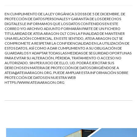
EN CUMPLIMIENTO DE LA LEY ORGÁNICA 3/2018 DE 5 DE DICIEMBRE, DE
PROTECCIÓN DE DATOS PERSONALES Y GARANTÍA DE LOS DERECHOS
DIGITALES LE INFORMAMOS QUE LOS DATOS CONTENIDOS EN ESTE
CORREO Y/O ARCHIVO ADJUNTO FORMARÁN PARTE DE UN FICHERO
TITULARIDAD DE ATEIA ARAGON OLT CON LA FINALIDAD DE MANTENER
UNA RELACIÓN COMERCIAL. EN ESTE SENTIDO, ATEIA ARAGON OLT SE
COMPROMETE A RESPETAR LA CONFIDENCIALIDAD EN LA UTILIZACIÓN DE
ESTOS DATOS, ASÍ COMO A DAR CUMPLIMIENTO A SU OBLIGACIÓN DE
GUARDARLOS Y ADAPTAR TODAS LAS MEDIDAS DE SEGURIDAD OPORTUNAS
PARA EVITAR SU ALTERACIÓN, PÉRDIDA, TRATAMIENTO O ACCESO NO
AUTORIZADO. SIN PERJUICIO DE ELLO, UD. PODRÁ EJERCITAR SUS
DERECHOS EN MATERIA DE PROTECCIÓN DE DATOS DIRIGIÉNDOSE A
ATEIA@ATEIAARAGON.ORG
. PUEDE AMPLIAR ESTA INFORMACIÓN SOBRE
PROTECCIÓN DE DATOS EN NUESTRA WEB
HTTPS://WWW.ATEIAARAGON.ORG