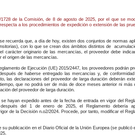
1728 de la Comisión, de 8 de agosto de 2025, por el que se modi
especta a los procedimientos de expedición o extensión de las pru
e recuerda que, a día de hoy, existen dos conjuntos de normas apl
ransitorias), con lo que se crean dos ámbitos distintos de acumulaci
el carácter originario de las mercancías, el proveedor debe indica
ar el origen de las mercancías.
 Reglamento de Ejecución (UE) 2015/2447, los proveedores podrán pr
 después de haberse entregado las mercancías y, de conformidad
nto, las declaraciones del proveedor de larga duración deberán ext
 tiempo, que no podrá ser de más de doce meses anterior ni más 
ación del proveedor de larga duración.
ue se hayan expedido antes de la fecha de entrada en vigor del Reg
as después del 1 de enero de 2025, el Reglamento debería ap
vigor de la Decisión n.o2/2024. Procede, por tanto, modificar el Reg
de su publicación en el Diario Oficial de la Unión Europea (se publicó 
025.