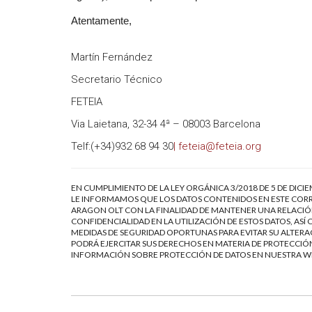
Atentamente,
Martín Fernández
Secretario Técnico
FETEIA
Via Laietana, 32-34 4ª – 08003 Barcelona
Telf:(+34)932 68 94 30
| feteia@feteia.org
EN CUMPLIMIENTO DE LA LEY ORGÁNICA 3/2018 DE 5 DE DICI
LE INFORMAMOS QUE LOS DATOS CONTENIDOS EN ESTE CORR
ARAGON OLT CON LA FINALIDAD DE MANTENER UNA RELACIÓN
CONFIDENCIALIDAD EN LA UTILIZACIÓN DE ESTOS DATOS, AS
MEDIDAS DE SEGURIDAD OPORTUNAS PARA EVITAR SU ALTERAC
PODRÁ EJERCITAR SUS DERECHOS EN MATERIA DE PROTECCIÓN
INFORMACIÓN SOBRE PROTECCIÓN DE DATOS EN NUESTRA 