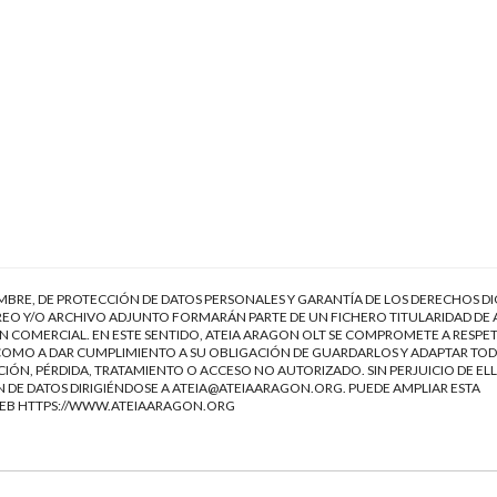
EMBRE, DE PROTECCIÓN DE DATOS PERSONALES Y GARANTÍA DE LOS DERECHOS DI
EO Y/O ARCHIVO ADJUNTO FORMARÁN PARTE DE UN FICHERO TITULARIDAD DE 
 COMERCIAL. EN ESTE SENTIDO, ATEIA ARAGON OLT SE COMPROMETE A RESPET
Í COMO A DAR CUMPLIMIENTO A SU OBLIGACIÓN DE GUARDARLOS Y ADAPTAR TOD
IÓN, PÉRDIDA, TRATAMIENTO O ACCESO NO AUTORIZADO. SIN PERJUICIO DE ELL
 DE DATOS DIRIGIÉNDOSE A
ATEIA@ATEIAARAGON.ORG
. PUEDE AMPLIAR ESTA
WEB
HTTPS://WWW.ATEIAARAGON.ORG