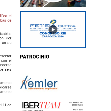
fica el
ebas de
icables
ón. Por
r en su
PATROCINIO
esentar
 con el
enderse
de seis
lamento
licarse
lamento
el 11 de