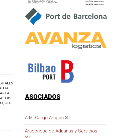
GITALES
ATEIA
AR LA
ASOCIADOS
AS LAS
O, UD.
A.M. Cargo Aragón S.L.
Aragonesa de Aduanas y Servicios,
S.L.