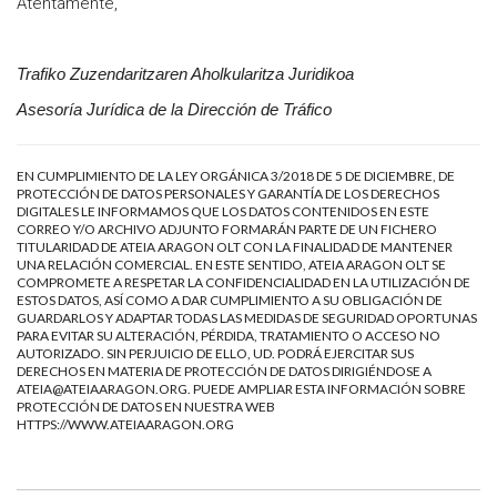
Atentamente,
Trafiko Zuzendaritzaren Aholkularitza Juridikoa
Asesoría Jurídica de la Dirección de Tráfico
EN CUMPLIMIENTO DE LA LEY ORGÁNICA 3/2018 DE 5 DE DICIEMBRE, DE
PROTECCIÓN DE DATOS PERSONALES Y GARANTÍA DE LOS DERECHOS
DIGITALES LE INFORMAMOS QUE LOS DATOS CONTENIDOS EN ESTE
CORREO Y/O ARCHIVO ADJUNTO FORMARÁN PARTE DE UN FICHERO
TITULARIDAD DE ATEIA ARAGON OLT CON LA FINALIDAD DE MANTENER
UNA RELACIÓN COMERCIAL. EN ESTE SENTIDO, ATEIA ARAGON OLT SE
COMPROMETE A RESPETAR LA CONFIDENCIALIDAD EN LA UTILIZACIÓN DE
ESTOS DATOS, ASÍ COMO A DAR CUMPLIMIENTO A SU OBLIGACIÓN DE
GUARDARLOS Y ADAPTAR TODAS LAS MEDIDAS DE SEGURIDAD OPORTUNAS
PARA EVITAR SU ALTERACIÓN, PÉRDIDA, TRATAMIENTO O ACCESO NO
AUTORIZADO. SIN PERJUICIO DE ELLO, UD. PODRÁ EJERCITAR SUS
DERECHOS EN MATERIA DE PROTECCIÓN DE DATOS DIRIGIÉNDOSE A
ATEIA@ATEIAARAGON.ORG
. PUEDE AMPLIAR ESTA INFORMACIÓN SOBRE
PROTECCIÓN DE DATOS EN NUESTRA WEB
HTTPS://WWW.ATEIAARAGON.ORG