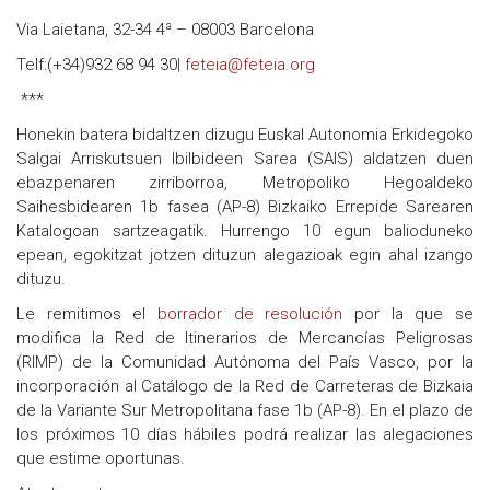
Via Laietana, 32-34 4ª – 08003 Barcelona
Telf:(+34)932 68 94 30
| feteia@feteia.org
***
Honekin batera bidaltzen dizugu Euskal Autonomia Erkidegoko
Salgai Arriskutsuen Ibilbideen Sarea (SAIS) aldatzen duen
ebazpenaren zirriborroa, Metropoliko Hegoaldeko
Saihesbidearen 1b fasea (AP-8) Bizkaiko Errepide Sarearen
Katalogoan sartzeagatik. Hurrengo 10 egun balioduneko
epean, egokitzat jotzen dituzun alegazioak egin ahal izango
dituzu.
Le remitimos el
borrador de resolución
por la que se
modifica la Red de Itinerarios de Mercancías Peligrosas
(RIMP) de la Comunidad Autónoma del País Vasco, por la
incorporación al Catálogo de la Red de Carreteras de Bizkaia
de la Variante Sur Metropolitana fase 1b (AP-8). En el plazo de
los próximos 10 días hábiles podrá realizar las alegaciones
que estime oportunas.