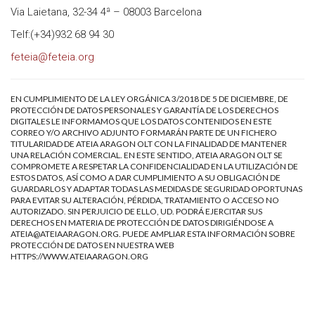
Via Laietana, 32-34 4ª – 08003 Barcelona
Telf:(+34)932 68 94 30
feteia@feteia.org
EN CUMPLIMIENTO DE LA LEY ORGÁNICA 3/2018 DE 5 DE DICIEMBRE, DE
PROTECCIÓN DE DATOS PERSONALES Y GARANTÍA DE LOS DERECHOS
DIGITALES LE INFORMAMOS QUE LOS DATOS CONTENIDOS EN ESTE
CORREO Y/O ARCHIVO ADJUNTO FORMARÁN PARTE DE UN FICHERO
TITULARIDAD DE ATEIA ARAGON OLT CON LA FINALIDAD DE MANTENER
UNA RELACIÓN COMERCIAL. EN ESTE SENTIDO, ATEIA ARAGON OLT SE
COMPROMETE A RESPETAR LA CONFIDENCIALIDAD EN LA UTILIZACIÓN DE
ESTOS DATOS, ASÍ COMO A DAR CUMPLIMIENTO A SU OBLIGACIÓN DE
GUARDARLOS Y ADAPTAR TODAS LAS MEDIDAS DE SEGURIDAD OPORTUNAS
PARA EVITAR SU ALTERACIÓN, PÉRDIDA, TRATAMIENTO O ACCESO NO
AUTORIZADO. SIN PERJUICIO DE ELLO, UD. PODRÁ EJERCITAR SUS
DERECHOS EN MATERIA DE PROTECCIÓN DE DATOS DIRIGIÉNDOSE A
ATEIA@ATEIAARAGON.ORG
. PUEDE AMPLIAR ESTA INFORMACIÓN SOBRE
PROTECCIÓN DE DATOS EN NUESTRA WEB
HTTPS://WWW.ATEIAARAGON.ORG