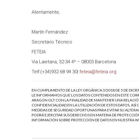
Atentamente,
Martín Fernández
Secretario Técnico
FETEIA
Via Laietana, 32-34 4ª – 08003 Barcelona
Telf:(+34)932 68 94 30
| feteia@feteia.org
EN CUMPLIMIENTO DE LA LEY ORGÁNICA 3/2018 DE 5 DE DICI
LE INFORMAMOS QUE LOS DATOS CONTENIDOS EN ESTE CORR
ARAGON OLT CON LA FINALIDAD DE MANTENER UNA RELACIÓN
CONFIDENCIALIDAD EN LA UTILIZACIÓN DE ESTOS DATOS, AS
MEDIDAS DE SEGURIDAD OPORTUNAS PARA EVITAR SU ALTERAC
PODRÁ EJERCITAR SUS DERECHOS EN MATERIA DE PROTECCIÓN
INFORMACIÓN SOBRE PROTECCIÓN DE DATOS EN NUESTRA 