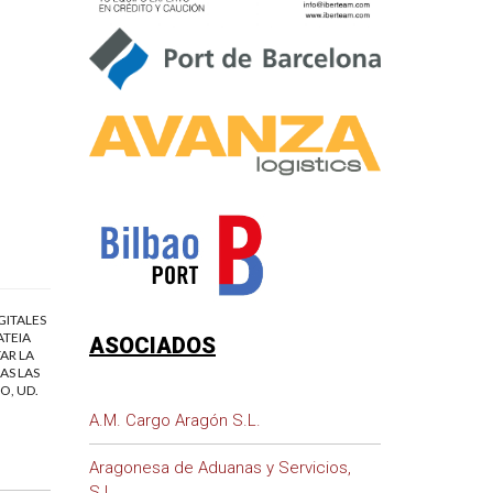
GITALES
ATEIA
ASOCIADOS
AR LA
AS LAS
O, UD.
A.M. Cargo Aragón S.L.
Aragonesa de Aduanas y Servicios,
S.L.