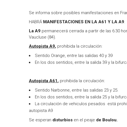
Se informa sobre posibles manifestaciones en Fran
HABRÁ
MANIFESTACIONES EN LA A61 Y LA A9
.
La A9
permanecerá cerrada a partir de las 6:30 h
Vaucluse (84).
Autopista A9
,
prohibida la circulación:
Sentido Orange, entre las salidas 40 y 39
En los dos sentidos, entre la salida 39 y la bif
Autopista A61
,
prohibida la circulación:
Sentido Narbonne, entre las salidas 23 y 25.
En los dos sentidos, entre la salida 25 y la bif
La circulación de vehiculos pesados está prohibi
autopista A9
Se esperan
disturbios
en el peaje
de Boulou.