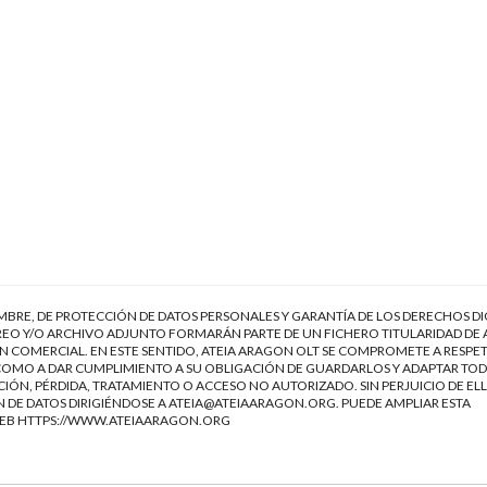
EMBRE, DE PROTECCIÓN DE DATOS PERSONALES Y GARANTÍA DE LOS DERECHOS DI
EO Y/O ARCHIVO ADJUNTO FORMARÁN PARTE DE UN FICHERO TITULARIDAD DE 
 COMERCIAL. EN ESTE SENTIDO, ATEIA ARAGON OLT SE COMPROMETE A RESPET
Í COMO A DAR CUMPLIMIENTO A SU OBLIGACIÓN DE GUARDARLOS Y ADAPTAR TOD
IÓN, PÉRDIDA, TRATAMIENTO O ACCESO NO AUTORIZADO. SIN PERJUICIO DE ELL
 DE DATOS DIRIGIÉNDOSE A
ATEIA@ATEIAARAGON.ORG
. PUEDE AMPLIAR ESTA
WEB
HTTPS://WWW.ATEIAARAGON.ORG