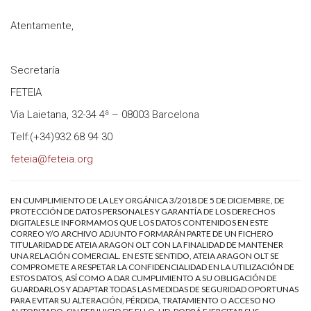
Atentamente,
Secretaría
FETEIA
Via Laietana, 32-34 4ª – 08003 Barcelona
Telf:(+34)932 68 94 30
feteia@feteia.org
EN CUMPLIMIENTO DE LA LEY ORGÁNICA 3/2018 DE 5 DE DICIEMBRE, DE
PROTECCIÓN DE DATOS PERSONALES Y GARANTÍA DE LOS DERECHOS
DIGITALES LE INFORMAMOS QUE LOS DATOS CONTENIDOS EN ESTE
CORREO Y/O ARCHIVO ADJUNTO FORMARÁN PARTE DE UN FICHERO
TITULARIDAD DE ATEIA ARAGON OLT CON LA FINALIDAD DE MANTENER
UNA RELACIÓN COMERCIAL. EN ESTE SENTIDO, ATEIA ARAGON OLT SE
COMPROMETE A RESPETAR LA CONFIDENCIALIDAD EN LA UTILIZACIÓN DE
ESTOS DATOS, ASÍ COMO A DAR CUMPLIMIENTO A SU OBLIGACIÓN DE
GUARDARLOS Y ADAPTAR TODAS LAS MEDIDAS DE SEGURIDAD OPORTUNAS
PARA EVITAR SU ALTERACIÓN, PÉRDIDA, TRATAMIENTO O ACCESO NO