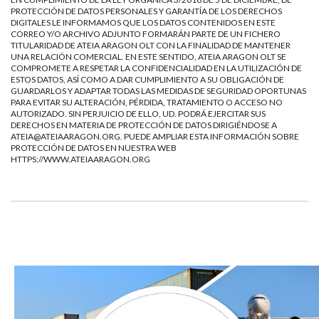
PROTECCIÓN DE DATOS PERSONALES Y GARANTÍA DE LOS DERECHOS
DIGITALES LE INFORMAMOS QUE LOS DATOS CONTENIDOS EN ESTE
CORREO Y/O ARCHIVO ADJUNTO FORMARÁN PARTE DE UN FICHERO
TITULARIDAD DE ATEIA ARAGON OLT CON LA FINALIDAD DE MANTENER
UNA RELACIÓN COMERCIAL. EN ESTE SENTIDO, ATEIA ARAGON OLT SE
COMPROMETE A RESPETAR LA CONFIDENCIALIDAD EN LA UTILIZACIÓN DE
ESTOS DATOS, ASÍ COMO A DAR CUMPLIMIENTO A SU OBLIGACIÓN DE
GUARDARLOS Y ADAPTAR TODAS LAS MEDIDAS DE SEGURIDAD OPORTUNAS
PARA EVITAR SU ALTERACIÓN, PÉRDIDA, TRATAMIENTO O ACCESO NO
AUTORIZADO. SIN PERJUICIO DE ELLO, UD. PODRÁ EJERCITAR SUS
DERECHOS EN MATERIA DE PROTECCIÓN DE DATOS DIRIGIÉNDOSE A
ATEIA@ATEIAARAGON.ORG
. PUEDE AMPLIAR ESTA INFORMACIÓN SOBRE
PROTECCIÓN DE DATOS EN NUESTRA WEB
HTTPS://WWW.ATEIAARAGON.ORG