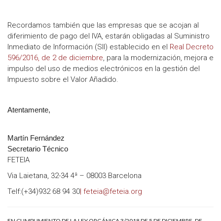
Recordamos también que las empresas que se acojan al
diferimiento de pago del IVA, estarán obligadas al Suministro
Inmediato de Información (SII) establecido en el
Real Decreto
596/2016, de 2 de diciembre
, para la modernización, mejora e
impulso del uso de medios electrónicos en la gestión del
Impuesto sobre el Valor Añadido.
Atentamente,
Martín Fernández
Secretario Técnico
FETEIA
Via Laietana, 32-34 4ª – 08003 Barcelona
Telf:(+34)932 68 94 30
| feteia@feteia.org
EN CUMPLIMIENTO DE LA LEY ORGÁNICA 3/2018 DE 5 DE DICIEMBRE, DE