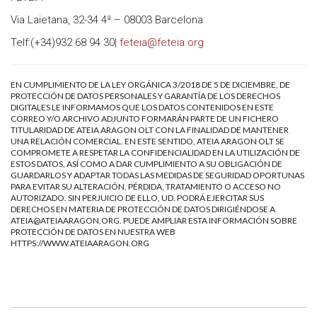
Via Laietana, 32-34 4ª – 08003 Barcelona
Telf:(+34)932 68 94 30
| feteia@feteia.org
EN CUMPLIMIENTO DE LA LEY ORGÁNICA 3/2018 DE 5 DE DICIEMBRE, DE
PROTECCIÓN DE DATOS PERSONALES Y GARANTÍA DE LOS DERECHOS
DIGITALES LE INFORMAMOS QUE LOS DATOS CONTENIDOS EN ESTE
CORREO Y/O ARCHIVO ADJUNTO FORMARÁN PARTE DE UN FICHERO
TITULARIDAD DE ATEIA ARAGON OLT CON LA FINALIDAD DE MANTENER
UNA RELACIÓN COMERCIAL. EN ESTE SENTIDO, ATEIA ARAGON OLT SE
COMPROMETE A RESPETAR LA CONFIDENCIALIDAD EN LA UTILIZACIÓN DE
ESTOS DATOS, ASÍ COMO A DAR CUMPLIMIENTO A SU OBLIGACIÓN DE
GUARDARLOS Y ADAPTAR TODAS LAS MEDIDAS DE SEGURIDAD OPORTUNAS
PARA EVITAR SU ALTERACIÓN, PÉRDIDA, TRATAMIENTO O ACCESO NO
AUTORIZADO. SIN PERJUICIO DE ELLO, UD. PODRÁ EJERCITAR SUS
DERECHOS EN MATERIA DE PROTECCIÓN DE DATOS DIRIGIÉNDOSE A
ATEIA@ATEIAARAGON.ORG
. PUEDE AMPLIAR ESTA INFORMACIÓN SOBRE
PROTECCIÓN DE DATOS EN NUESTRA WEB
HTTPS://WWW.ATEIAARAGON.ORG