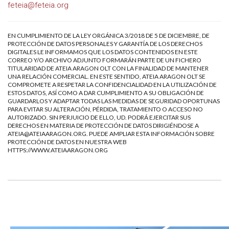
feteia@feteia.org
EN CUMPLIMIENTO DE LA LEY ORGÁNICA 3/2018 DE 5 DE DICIEMBRE, DE
PROTECCIÓN DE DATOS PERSONALES Y GARANTÍA DE LOS DERECHOS
DIGITALES LE INFORMAMOS QUE LOS DATOS CONTENIDOS EN ESTE
CORREO Y/O ARCHIVO ADJUNTO FORMARÁN PARTE DE UN FICHERO
TITULARIDAD DE ATEIA ARAGON OLT CON LA FINALIDAD DE MANTENER
UNA RELACIÓN COMERCIAL. EN ESTE SENTIDO, ATEIA ARAGON OLT SE
COMPROMETE A RESPETAR LA CONFIDENCIALIDAD EN LA UTILIZACIÓN DE
ESTOS DATOS, ASÍ COMO A DAR CUMPLIMIENTO A SU OBLIGACIÓN DE
GUARDARLOS Y ADAPTAR TODAS LAS MEDIDAS DE SEGURIDAD OPORTUNAS
PARA EVITAR SU ALTERACIÓN, PÉRDIDA, TRATAMIENTO O ACCESO NO
AUTORIZADO. SIN PERJUICIO DE ELLO, UD. PODRÁ EJERCITAR SUS
DERECHOS EN MATERIA DE PROTECCIÓN DE DATOS DIRIGIÉNDOSE A
ATEIA@ATEIAARAGON.ORG
. PUEDE AMPLIAR ESTA INFORMACIÓN SOBRE
PROTECCIÓN DE DATOS EN NUESTRA WEB
HTTPS://WWW.ATEIAARAGON.ORG