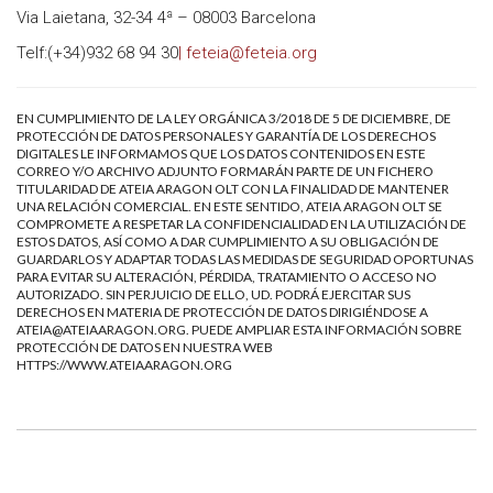
Via Laietana, 32-34 4ª – 08003 Barcelona
Telf:(+34)932 68 94 30
| feteia@feteia.org
EN CUMPLIMIENTO DE LA LEY ORGÁNICA 3/2018 DE 5 DE DICIEMBRE, DE
PROTECCIÓN DE DATOS PERSONALES Y GARANTÍA DE LOS DERECHOS
DIGITALES LE INFORMAMOS QUE LOS DATOS CONTENIDOS EN ESTE
CORREO Y/O ARCHIVO ADJUNTO FORMARÁN PARTE DE UN FICHERO
TITULARIDAD DE ATEIA ARAGON OLT CON LA FINALIDAD DE MANTENER
UNA RELACIÓN COMERCIAL. EN ESTE SENTIDO, ATEIA ARAGON OLT SE
COMPROMETE A RESPETAR LA CONFIDENCIALIDAD EN LA UTILIZACIÓN DE
ESTOS DATOS, ASÍ COMO A DAR CUMPLIMIENTO A SU OBLIGACIÓN DE
GUARDARLOS Y ADAPTAR TODAS LAS MEDIDAS DE SEGURIDAD OPORTUNAS
PARA EVITAR SU ALTERACIÓN, PÉRDIDA, TRATAMIENTO O ACCESO NO
AUTORIZADO. SIN PERJUICIO DE ELLO, UD. PODRÁ EJERCITAR SUS
DERECHOS EN MATERIA DE PROTECCIÓN DE DATOS DIRIGIÉNDOSE A
ATEIA@ATEIAARAGON.ORG
. PUEDE AMPLIAR ESTA INFORMACIÓN SOBRE
PROTECCIÓN DE DATOS EN NUESTRA WEB
HTTPS://WWW.ATEIAARAGON.ORG