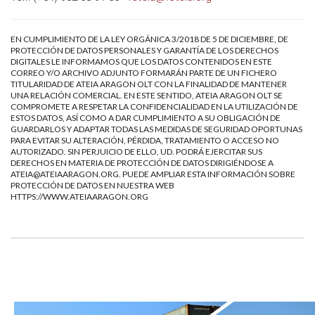
EN CUMPLIMIENTO DE LA LEY ORGÁNICA 3/2018 DE 5 DE DICIEMBRE, DE
PROTECCIÓN DE DATOS PERSONALES Y GARANTÍA DE LOS DERECHOS
DIGITALES LE INFORMAMOS QUE LOS DATOS CONTENIDOS EN ESTE
CORREO Y/O ARCHIVO ADJUNTO FORMARÁN PARTE DE UN FICHERO
TITULARIDAD DE ATEIA ARAGON OLT CON LA FINALIDAD DE MANTENER
UNA RELACIÓN COMERCIAL. EN ESTE SENTIDO, ATEIA ARAGON OLT SE
COMPROMETE A RESPETAR LA CONFIDENCIALIDAD EN LA UTILIZACIÓN DE
ESTOS DATOS, ASÍ COMO A DAR CUMPLIMIENTO A SU OBLIGACIÓN DE
GUARDARLOS Y ADAPTAR TODAS LAS MEDIDAS DE SEGURIDAD OPORTUNAS
PARA EVITAR SU ALTERACIÓN, PÉRDIDA, TRATAMIENTO O ACCESO NO
AUTORIZADO. SIN PERJUICIO DE ELLO, UD. PODRÁ EJERCITAR SUS
DERECHOS EN MATERIA DE PROTECCIÓN DE DATOS DIRIGIÉNDOSE A
ATEIA@ATEIAARAGON.ORG
. PUEDE AMPLIAR ESTA INFORMACIÓN SOBRE
PROTECCIÓN DE DATOS EN NUESTRA WEB
HTTPS://WWW.ATEIAARAGON.ORG