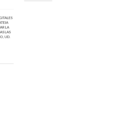
GITALES
ATEIA
AR LA
AS LAS
O, UD.