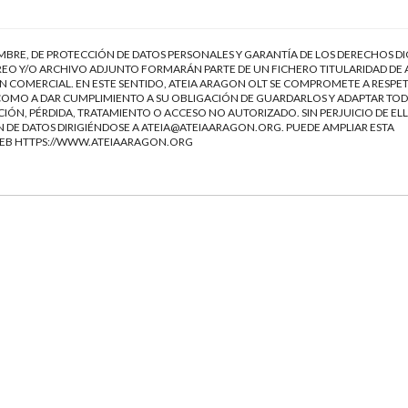
EMBRE, DE PROTECCIÓN DE DATOS PERSONALES Y GARANTÍA DE LOS DERECHOS DI
EO Y/O ARCHIVO ADJUNTO FORMARÁN PARTE DE UN FICHERO TITULARIDAD DE 
 COMERCIAL. EN ESTE SENTIDO, ATEIA ARAGON OLT SE COMPROMETE A RESPET
Í COMO A DAR CUMPLIMIENTO A SU OBLIGACIÓN DE GUARDARLOS Y ADAPTAR TOD
IÓN, PÉRDIDA, TRATAMIENTO O ACCESO NO AUTORIZADO. SIN PERJUICIO DE ELL
 DE DATOS DIRIGIÉNDOSE A
ATEIA@ATEIAARAGON.ORG
. PUEDE AMPLIAR ESTA
WEB
HTTPS://WWW.ATEIAARAGON.ORG