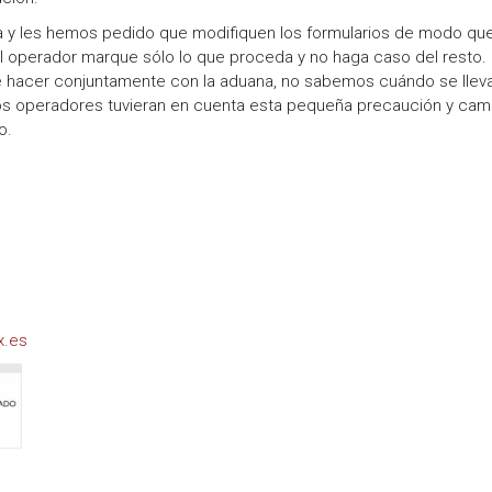
 y les hemos pedido que modifiquen los formularios de modo qu
l operador marque sólo lo que proceda y no haga caso del resto. 
 hacer conjuntamente con la aduana, no sabemos cuándo se lleva
si los operadores tuvieran en cuenta esta pequeña precaución y ca
o.
x.es