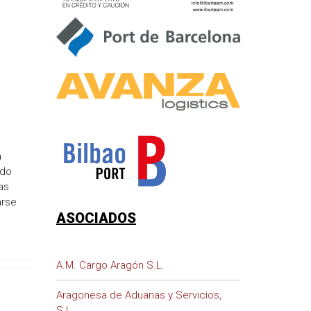
a
ado
as
arse
ASOCIADOS
A.M. Cargo Aragón S.L.
Aragonesa de Aduanas y Servicios,
S.L.