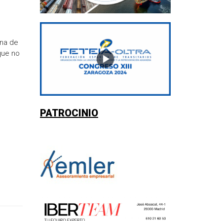
ana de
que no
PATROCINIO