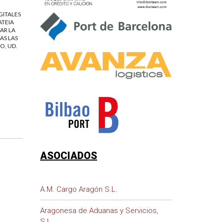
GITALES
ATEIA
AR LA
AS LAS
O, UD.
ASOCIADOS
A.M. Cargo Aragón S.L.
Aragonesa de Aduanas y Servicios,
S.L.