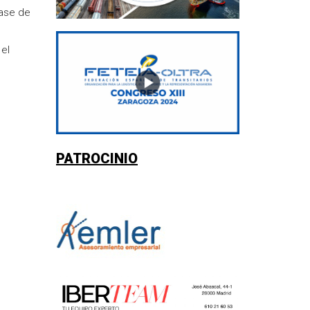
fase de
 el
PATROCINIO