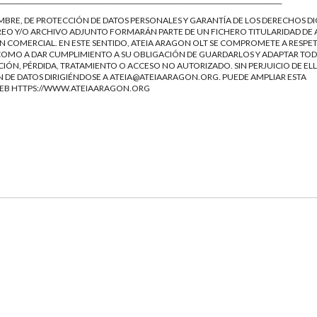
___________________________________________________________________
EMBRE, DE PROTECCIÓN DE DATOS PERSONALES Y GARANTÍA DE LOS DERECHOS DI
EO Y/O ARCHIVO ADJUNTO FORMARÁN PARTE DE UN FICHERO TITULARIDAD DE 
 COMERCIAL. EN ESTE SENTIDO, ATEIA ARAGON OLT SE COMPROMETE A RESPET
Í COMO A DAR CUMPLIMIENTO A SU OBLIGACIÓN DE GUARDARLOS Y ADAPTAR TOD
IÓN, PÉRDIDA, TRATAMIENTO O ACCESO NO AUTORIZADO. SIN PERJUICIO DE ELL
 DE DATOS DIRIGIÉNDOSE A
ATEIA@ATEIAARAGON.ORG
. PUEDE AMPLIAR ESTA
WEB
HTTPS://WWW.ATEIAARAGON.ORG