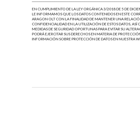
_________________________________________________________
EN CUMPLIMIENTO DE LA LEY ORGÁNICA 3/2018 DE 5 DE DICI
LE INFORMAMOS QUE LOS DATOS CONTENIDOS EN ESTE CORR
ARAGON OLT CON LA FINALIDAD DE MANTENER UNA RELACIÓN
CONFIDENCIALIDAD EN LA UTILIZACIÓN DE ESTOS DATOS, AS
MEDIDAS DE SEGURIDAD OPORTUNAS PARA EVITAR SU ALTERAC
PODRÁ EJERCITAR SUS DERECHOS EN MATERIA DE PROTECCIÓN
INFORMACIÓN SOBRE PROTECCIÓN DE DATOS EN NUESTRA 