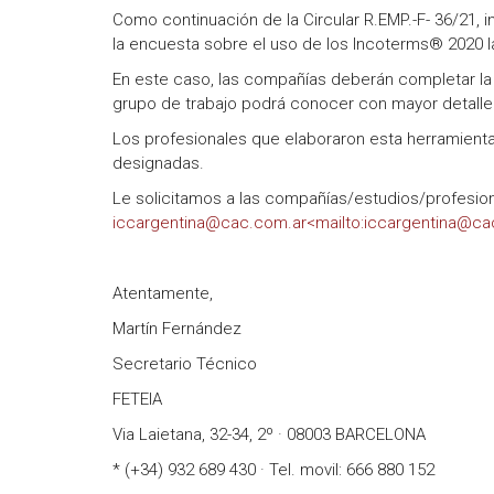
Como continuación de la Circular R.EMP.-F- 36/21, 
la encuesta sobre el uso de los Incoterms® 2020 l
En este caso, las compañías deberán completar la p
grupo de trabajo podrá conocer con mayor detalle 
Los profesionales que elaboraron esta herramienta
designadas.
Le solicitamos a las compañías/estudios/profesion
iccargentina@cac.com.ar<mailto:iccargentina@ca
Atentamente,
Martín Fernández
Secretario Técnico
FETEIA
Via Laietana, 32-34, 2º · 08003 BARCELONA
* (+34) 932 689 430 · Tel. movil: 666 880 152