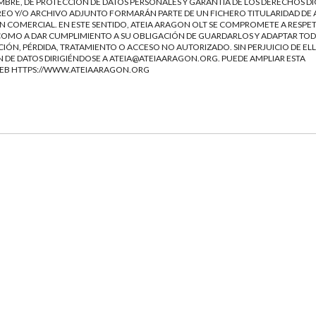
EMBRE, DE PROTECCIÓN DE DATOS PERSONALES Y GARANTÍA DE LOS DERECHOS DI
EO Y/O ARCHIVO ADJUNTO FORMARÁN PARTE DE UN FICHERO TITULARIDAD DE 
 COMERCIAL. EN ESTE SENTIDO, ATEIA ARAGON OLT SE COMPROMETE A RESPET
Í COMO A DAR CUMPLIMIENTO A SU OBLIGACIÓN DE GUARDARLOS Y ADAPTAR TOD
IÓN, PÉRDIDA, TRATAMIENTO O ACCESO NO AUTORIZADO. SIN PERJUICIO DE ELL
 DE DATOS DIRIGIÉNDOSE A
ATEIA@ATEIAARAGON.ORG
. PUEDE AMPLIAR ESTA
WEB
HTTPS://WWW.ATEIAARAGON.ORG