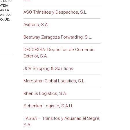
GITALES
ATEIA
AR LA
ASO Tránsitos y Despachos, S.L.
AS LAS
O, UD.
Avitrans, S.A.
Bestway Zaragoza Forwarding, S.L.
DECOEXSA- Depósitos de Comercio
Exterior, S.A.
JCV Shipping & Solutions
Marcotran Global Logistics, S.L.
Rhenus Logistics, S.A.
Schenker Logistic, S.A.U.
TASSA – Tránsitos y Aduanas el Segre,
S.A.