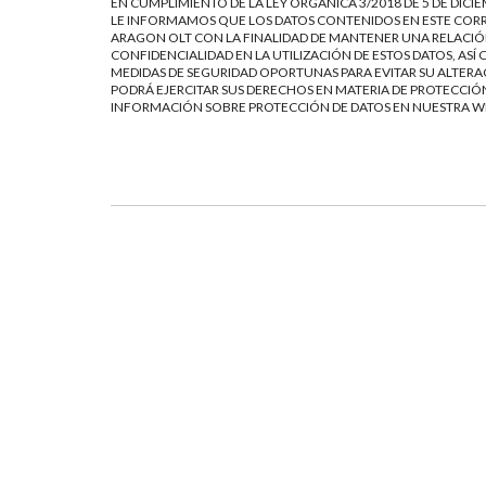
EN CUMPLIMIENTO DE LA LEY ORGÁNICA 3/2018 DE 5 DE DICI
LE INFORMAMOS QUE LOS DATOS CONTENIDOS EN ESTE CORR
ARAGON OLT CON LA FINALIDAD DE MANTENER UNA RELACIÓN
CONFIDENCIALIDAD EN LA UTILIZACIÓN DE ESTOS DATOS, AS
MEDIDAS DE SEGURIDAD OPORTUNAS PARA EVITAR SU ALTERAC
PODRÁ EJERCITAR SUS DERECHOS EN MATERIA DE PROTECCIÓN
INFORMACIÓN SOBRE PROTECCIÓN DE DATOS EN NUESTRA 