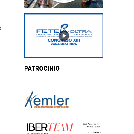
s
L
PATROCINIO