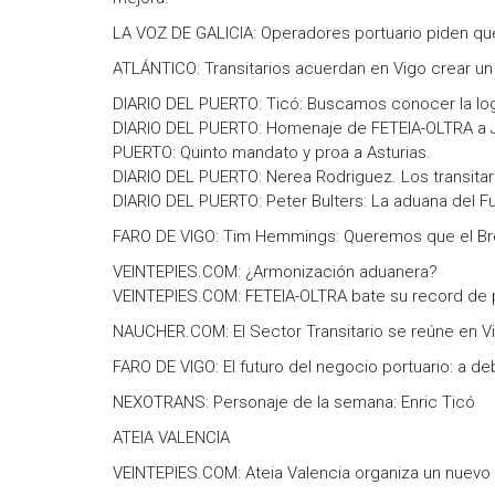
LA VOZ DE GALICIA: Operadores portuario piden que
ATLÁNTICO: Transitarios acuerdan en Vigo crear un o
DIARIO DEL PUERTO: Ticó: Buscamos conocer la log
DIARIO DEL PUERTO: Homenaje de FETEIA-OLTRA a J
PUERTO: Quinto mandato y proa a Asturias.
DIARIO DEL PUERTO: Nerea Rodriguez. Los transitar
DIARIO DEL PUERTO: Peter Bulters: La aduana del Fu
FARO DE VIGO: Tim Hemmings: Queremos que el Brex
VEINTEPIES.COM: ¿Armonización aduanera?
VEINTEPIES.COM: FETEIA-OLTRA bate su record de p
NAUCHER.COM: El Sector Transitario se reúne en V
FARO DE VIGO: El futuro del negocio portuario: a 
NEXOTRANS: Personaje de la semana: Enric Ticó
ATEIA VALENCIA
VEINTEPIES.COM: Ateia Valencia organiza un nuevo