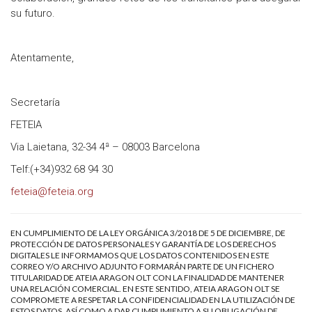
su futuro.
Atentamente,
Secretaría
FETEIA
Via Laietana, 32-34 4ª – 08003 Barcelona
Telf:(+34)932 68 94 30
feteia@feteia.org
EN CUMPLIMIENTO DE LA LEY ORGÁNICA 3/2018 DE 5 DE DICIEMBRE, DE
PROTECCIÓN DE DATOS PERSONALES Y GARANTÍA DE LOS DERECHOS
DIGITALES LE INFORMAMOS QUE LOS DATOS CONTENIDOS EN ESTE
CORREO Y/O ARCHIVO ADJUNTO FORMARÁN PARTE DE UN FICHERO
TITULARIDAD DE ATEIA ARAGON OLT CON LA FINALIDAD DE MANTENER
UNA RELACIÓN COMERCIAL. EN ESTE SENTIDO, ATEIA ARAGON OLT SE
COMPROMETE A RESPETAR LA CONFIDENCIALIDAD EN LA UTILIZACIÓN DE
ESTOS DATOS, ASÍ COMO A DAR CUMPLIMIENTO A SU OBLIGACIÓN DE