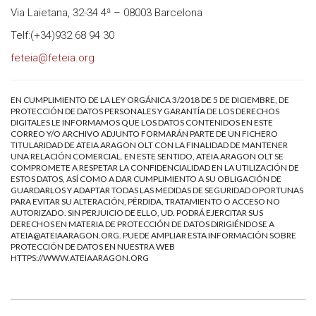
Via Laietana, 32-34 4ª – 08003 Barcelona
Telf:(+34)932 68 94 30
feteia@feteia.org
EN CUMPLIMIENTO DE LA LEY ORGÁNICA 3/2018 DE 5 DE DICIEMBRE, DE
PROTECCIÓN DE DATOS PERSONALES Y GARANTÍA DE LOS DERECHOS
DIGITALES LE INFORMAMOS QUE LOS DATOS CONTENIDOS EN ESTE
CORREO Y/O ARCHIVO ADJUNTO FORMARÁN PARTE DE UN FICHERO
TITULARIDAD DE ATEIA ARAGON OLT CON LA FINALIDAD DE MANTENER
UNA RELACIÓN COMERCIAL. EN ESTE SENTIDO, ATEIA ARAGON OLT SE
COMPROMETE A RESPETAR LA CONFIDENCIALIDAD EN LA UTILIZACIÓN DE
ESTOS DATOS, ASÍ COMO A DAR CUMPLIMIENTO A SU OBLIGACIÓN DE
GUARDARLOS Y ADAPTAR TODAS LAS MEDIDAS DE SEGURIDAD OPORTUNAS
PARA EVITAR SU ALTERACIÓN, PÉRDIDA, TRATAMIENTO O ACCESO NO
AUTORIZADO. SIN PERJUICIO DE ELLO, UD. PODRÁ EJERCITAR SUS
DERECHOS EN MATERIA DE PROTECCIÓN DE DATOS DIRIGIÉNDOSE A
ATEIA@ATEIAARAGON.ORG
. PUEDE AMPLIAR ESTA INFORMACIÓN SOBRE
PROTECCIÓN DE DATOS EN NUESTRA WEB
HTTPS://WWW.ATEIAARAGON.ORG