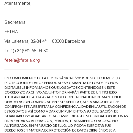
Atentamente,
Secretaría
FETEIA
Via Laietana, 32-34 4ª – 08003 Barcelona
Telf:(+34)932 68 94 30
feteia@feteia.org
EN CUMPLIMIENTO DE LA LEY ORGÁNICA 3/2018 DE 5 DE DICIEMBRE, DE
PROTECCIÓN DE DATOS PERSONALES Y GARANTÍA DE LOS DERECHOS
DIGITALES LE INFORMAMOS QUE LOS DATOS CONTENIDOS EN ESTE
CORREO Y/O ARCHIVO ADJUNTO FORMARÁN PARTE DE UN FICHERO
TITULARIDAD DE ATEIA ARAGON OLT CON LA FINALIDAD DE MANTENER
UNA RELACIÓN COMERCIAL. EN ESTE SENTIDO, ATEIA ARAGON OLT SE
COMPROMETE A RESPETAR LA CONFIDENCIALIDAD EN LA UTILIZACIÓN DE
ESTOS DATOS, ASÍ COMO A DAR CUMPLIMIENTO A SU OBLIGACIÓN DE
GUARDARLOS Y ADAPTAR TODAS LAS MEDIDAS DE SEGURIDAD OPORTUNAS
PARA EVITAR SU ALTERACIÓN, PÉRDIDA, TRATAMIENTO O ACCESO NO
AUTORIZADO. SIN PERJUICIO DE ELLO, UD. PODRÁ EJERCITAR SUS
DERECHOS EN MATERIA DE PROTECCIÓN DE DATOS DIRIGIÉNDOSE A