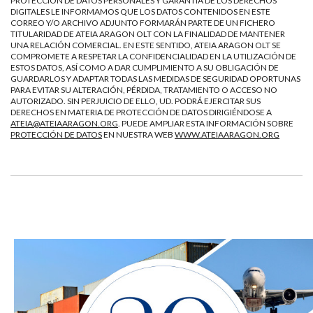
PROTECCIÓN DE DATOS PERSONALES Y GARANTÍA DE LOS DERECHOS
DIGITALES LE INFORMAMOS QUE LOS DATOS CONTENIDOS EN ESTE
CORREO Y/O ARCHIVO ADJUNTO FORMARÁN PARTE DE UN FICHERO
TITULARIDAD DE ATEIA ARAGON OLT CON LA FINALIDAD DE MANTENER
UNA RELACIÓN COMERCIAL. EN ESTE SENTIDO, ATEIA ARAGON OLT SE
COMPROMETE A RESPETAR LA CONFIDENCIALIDAD EN LA UTILIZACIÓN DE
ESTOS DATOS, ASÍ COMO A DAR CUMPLIMIENTO A SU OBLIGACIÓN DE
GUARDARLOS Y ADAPTAR TODAS LAS MEDIDAS DE SEGURIDAD OPORTUNAS
PARA EVITAR SU ALTERACIÓN, PÉRDIDA, TRATAMIENTO O ACCESO NO
AUTORIZADO. SIN PERJUICIO DE ELLO, UD. PODRÁ EJERCITAR SUS
DERECHOS EN MATERIA DE PROTECCIÓN DE DATOS DIRIGIÉNDOSE A
ATEIA@ATEIAARAGON.ORG
. PUEDE AMPLIAR ESTA INFORMACIÓN SOBRE
PROTECCIÓN DE DATOS
EN NUESTRA WEB
WWW.ATEIAARAGON.ORG