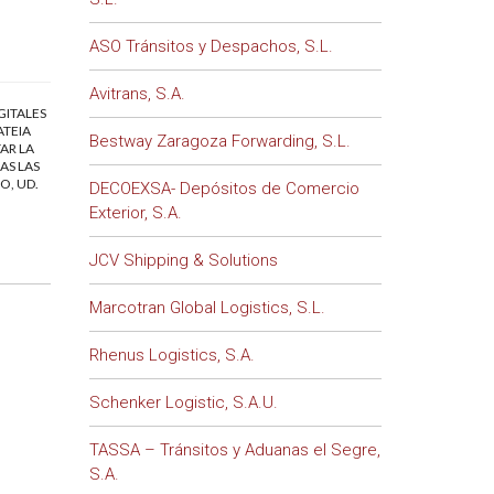
ASO Tránsitos y Despachos, S.L.
Avitrans, S.A.
GITALES
ATEIA
Bestway Zaragoza Forwarding, S.L.
AR LA
AS LAS
O, UD.
DECOEXSA- Depósitos de Comercio
Exterior, S.A.
JCV Shipping & Solutions
Marcotran Global Logistics, S.L.
Rhenus Logistics, S.A.
Schenker Logistic, S.A.U.
TASSA – Tránsitos y Aduanas el Segre,
S.A.