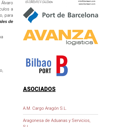
 Álvaro
culos a
o, para
ales de
ma
o,
ASOCIADOS
A.M. Cargo Aragón S.L.
Aragonesa de Aduanas y Servicios,
S.L.