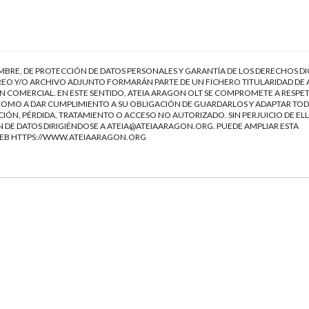
EMBRE, DE PROTECCIÓN DE DATOS PERSONALES Y GARANTÍA DE LOS DERECHOS DI
EO Y/O ARCHIVO ADJUNTO FORMARÁN PARTE DE UN FICHERO TITULARIDAD DE 
 COMERCIAL. EN ESTE SENTIDO, ATEIA ARAGON OLT SE COMPROMETE A RESPET
Í COMO A DAR CUMPLIMIENTO A SU OBLIGACIÓN DE GUARDARLOS Y ADAPTAR TOD
IÓN, PÉRDIDA, TRATAMIENTO O ACCESO NO AUTORIZADO. SIN PERJUICIO DE ELL
 DE DATOS DIRIGIÉNDOSE A
ATEIA@ATEIAARAGON.ORG
. PUEDE AMPLIAR ESTA
WEB
HTTPS://WWW.ATEIAARAGON.ORG