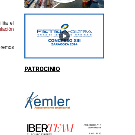
lita el
ulación
ceremos
.
PATROCINIO