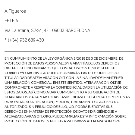
A.Figueroa
FETEIA
Via Laietana, 32-34, 4º · 08003 BARCELONA
* (+34) 932 689 430
________________________________________________________________________
EN CUMPLIMIENTO DE LA LEY ORGÁNICA 3/2018 DE 5 DE DICIEMBRE, DE
PROTECCIÓN DE DATOS PERSONALES Y GARANTÍA DE LOS DERECHOS
DIGITALES LE INFORMAMOS QUE LOS DATOS CONTENIDOS EN ESTE
CORREO Y/O ARCHIVO ADJUNTO FORMARÁN PARTE DE UN FICHERO
TITULARIDAD DE ATEIA ARAGON OLT CON LA FINALIDAD DE MANTENER
UNA RELACIÓN COMERCIAL. EN ESTE SENTIDO, ATEIA ARAGON OLT SE
COMPROMETE A RESPETAR LA CONFIDENCIALIDAD EN LA UTILIZACIÓN DE
ESTOS DATOS, ASÍ COMO A DAR CUMPLIMIENTO A SU OBLIGACIÓN DE
GUARDARLOS Y ADAPTAR TODAS LAS MEDIDAS DE SEGURIDAD OPORTUNAS
PARA EVITAR SU ALTERACIÓN, PÉRDIDA, TRATAMIENTO O ACCESO NO
AUTORIZADO. SIN PERJUICIO DE ELLO, UD. PODRÁ EJERCITAR SUS
DERECHOS EN MATERIA DE PROTECCIÓN DE DATOS DIRIGIÉNDOSE A
ATEIA@ATEIAARAGON.ORG
. PUEDE AMPLIAR ESTA INFORMACIÓN SOBRE
PROTECCIÓN DE DATOS EN NUESTRA WEB
WWW.ATEIAARAGON.ORG