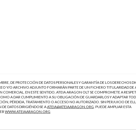
EMBRE, DE PROTECCIÓN DE DATOS PERSONALES Y GARANTÍA DE LOS DERECHOS DI
EO Y/O ARCHIVO ADJUNTO FORMARÁN PARTE DE UN FICHERO TITULARIDAD DE 
 COMERCIAL. EN ESTE SENTIDO, ATEIA ARAGON OLT SE COMPROMETE A RESPET
Í COMO A DAR CUMPLIMIENTO A SU OBLIGACIÓN DE GUARDARLOS Y ADAPTAR TOD
IÓN, PÉRDIDA, TRATAMIENTO O ACCESO NO AUTORIZADO. SIN PERJUICIO DE ELL
 DE DATOS DIRIGIÉNDOSE A
ATEIA@ATEIAARAGON.ORG
. PUEDE AMPLIAR ESTA
WEB
WWW.ATEIAARAGON.ORG