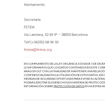
Atentamente,
Secretaría
FETEIA
Via Laietana, 32-34 4ª – 08003 Barcelona
Telf:(+34)932 68 94 30
feteia@feteia.org
EN CUMPLIMIENTO DE LA LEY ORGÁNICA 3/2018 DE 5 DE DICI
LE INFORMAMOS QUE LOS DATOS CONTENIDOS EN ESTE CORR
ARAGON OLT CON LA FINALIDAD DE MANTENER UNA RELACIÓN
CONFIDENCIALIDAD EN LA UTILIZACIÓN DE ESTOS DATOS, AS
MEDIDAS DE SEGURIDAD OPORTUNAS PARA EVITAR SU ALTERAC
PODRÁ EJERCITAR SUS DERECHOS EN MATERIA DE PROTECCIÓN
INFORMACIÓN SOBRE
PROTECCIÓN DE DATOS
EN NUESTRA 