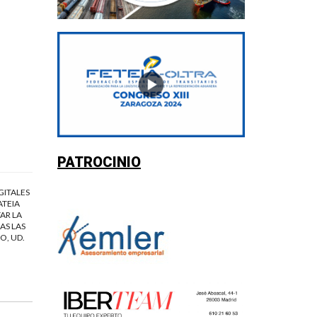
PATROCINIO
GITALES
ATEIA
AR LA
AS LAS
O, UD.