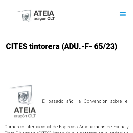
CITES tintorera (ADU.-F- 65/23)
El pasado año, la Convención sobre el
Comercio Internacional de Especies Amenazadas de Fauna y