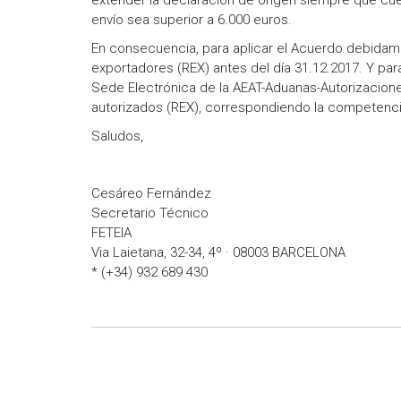
extender la declaración de origen siempre que cue
envío sea superior a 6.000 euros.
En consecuencia, para aplicar el Acuerdo debidamen
exportadores (REX) antes del día 31.12.2017. Y para 
Sede Electrónica de la AEAT-Aduanas-Autorizacion
autorizados (REX), correspondiendo la competencia
Saludos,
Cesáreo Fernández
Secretario Técnico
FETEIA
Via Laietana, 32-34, 4º · 08003 BARCELONA
* (+34) 932 689 430