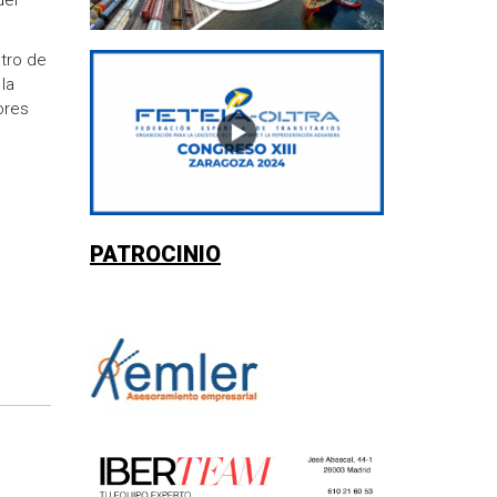
del
stro de
la
ores
PATROCINIO