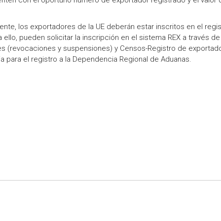
nten con el oportuno número de exportador registrado y el valor 
te, los exportadores de la UE deberán estar inscritos en el regi
ello, pueden solicitar la inscripción en el sistema REX a través de 
es (revocaciones y suspensiones) y Censos-Registro de exportad
 para el registro a la Dependencia Regional de Aduanas.