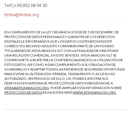
Telf:(+34)932 68 94 30
feteia@feteia.org
EN CUMPLIMIENTO DE LA LEY ORGÁNICA 3/2018 DE 5 DE DICIEMBRE, DE
PROTECCIÓN DE DATOS PERSONALES Y GARANTÍA DE LOS DERECHOS
DIGITALES LE INFORMAMOS QUE LOS DATOS CONTENIDOS EN ESTE
CORREO Y/O ARCHIVO ADJUNTO FORMARÁN PARTE DE UN FICHERO
TITULARIDAD DE ATEIA ARAGON OLT CON LA FINALIDAD DE MANTENER
UNA RELACIÓN COMERCIAL. EN ESTE SENTIDO, ATEIA ARAGON OLT SE
COMPROMETE A RESPETAR LA CONFIDENCIALIDAD EN LA UTILIZACIÓN DE
ESTOS DATOS, ASÍ COMO A DAR CUMPLIMIENTO A SU OBLIGACIÓN DE
GUARDARLOS Y ADAPTAR TODAS LAS MEDIDAS DE SEGURIDAD OPORTUNAS
PARA EVITAR SU ALTERACIÓN, PÉRDIDA, TRATAMIENTO O ACCESO NO
AUTORIZADO. SIN PERJUICIO DE ELLO, UD. PODRÁ EJERCITAR SUS
DERECHOS EN MATERIA DE PROTECCIÓN DE DATOS DIRIGIÉNDOSE A
ATEIA@ATEIAARAGON.ORG
. PUEDE AMPLIAR ESTA INFORMACIÓN SOBRE
PROTECCIÓN DE DATOS
EN NUESTRA WEB
WWW.ATEIAARAGON.ORG