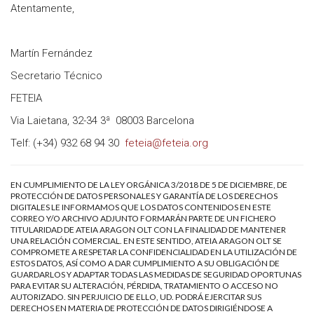
Atentamente,
Martín Fernández
Secretario Técnico
FETEIA
Via Laietana, 32-34 3ª 08003 Barcelona
Telf: (+34) 932 68 94 30
feteia@feteia.org
EN CUMPLIMIENTO DE LA LEY ORGÁNICA 3/2018 DE 5 DE DICIEMBRE, DE
PROTECCIÓN DE DATOS PERSONALES Y GARANTÍA DE LOS DERECHOS
DIGITALES LE INFORMAMOS QUE LOS DATOS CONTENIDOS EN ESTE
CORREO Y/O ARCHIVO ADJUNTO FORMARÁN PARTE DE UN FICHERO
TITULARIDAD DE ATEIA ARAGON OLT CON LA FINALIDAD DE MANTENER
UNA RELACIÓN COMERCIAL. EN ESTE SENTIDO, ATEIA ARAGON OLT SE
COMPROMETE A RESPETAR LA CONFIDENCIALIDAD EN LA UTILIZACIÓN DE
ESTOS DATOS, ASÍ COMO A DAR CUMPLIMIENTO A SU OBLIGACIÓN DE
GUARDARLOS Y ADAPTAR TODAS LAS MEDIDAS DE SEGURIDAD OPORTUNAS
PARA EVITAR SU ALTERACIÓN, PÉRDIDA, TRATAMIENTO O ACCESO NO
AUTORIZADO. SIN PERJUICIO DE ELLO, UD. PODRÁ EJERCITAR SUS
DERECHOS EN MATERIA DE PROTECCIÓN DE DATOS DIRIGIÉNDOSE A