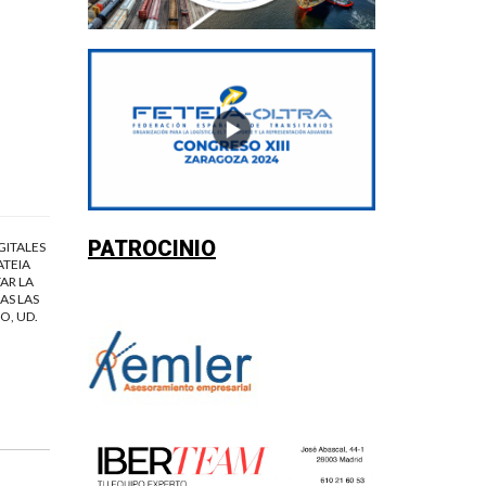
PATROCINIO
GITALES
ATEIA
AR LA
AS LAS
O, UD.