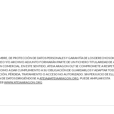
EMBRE, DE PROTECCIÓN DE DATOS PERSONALES Y GARANTÍA DE LOS DERECHOS DI
EO Y/O ARCHIVO ADJUNTO FORMARÁN PARTE DE UN FICHERO TITULARIDAD DE 
 COMERCIAL. EN ESTE SENTIDO, ATEIA ARAGON OLT SE COMPROMETE A RESPET
Í COMO A DAR CUMPLIMIENTO A SU OBLIGACIÓN DE GUARDARLOS Y ADAPTAR TOD
IÓN, PÉRDIDA, TRATAMIENTO O ACCESO NO AUTORIZADO. SIN PERJUICIO DE ELL
 DE DATOS DIRIGIÉNDOSE A
ATEIA@ATEIAARAGON.ORG
. PUEDE AMPLIAR ESTA
WEB
WWW.ATEIAARAGON.ORG