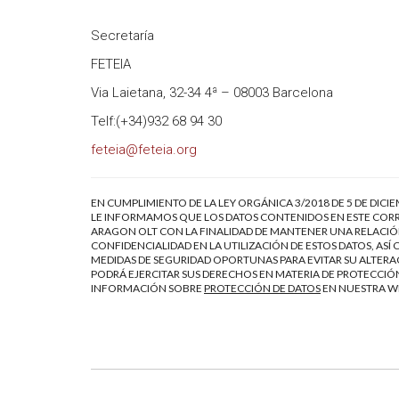
Secretaría
FETEIA
Via Laietana, 32-34 4ª – 08003 Barcelona
Telf:(+34)932 68 94 30
feteia@feteia.org
EN CUMPLIMIENTO DE LA LEY ORGÁNICA 3/2018 DE 5 DE DICI
LE INFORMAMOS QUE LOS DATOS CONTENIDOS EN ESTE CORR
ARAGON OLT CON LA FINALIDAD DE MANTENER UNA RELACIÓN
CONFIDENCIALIDAD EN LA UTILIZACIÓN DE ESTOS DATOS, AS
MEDIDAS DE SEGURIDAD OPORTUNAS PARA EVITAR SU ALTERAC
PODRÁ EJERCITAR SUS DERECHOS EN MATERIA DE PROTECCIÓN
INFORMACIÓN SOBRE
PROTECCIÓN DE DATOS
EN NUESTRA 