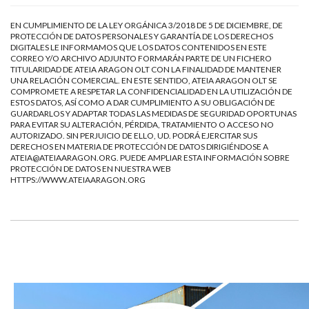
EN CUMPLIMIENTO DE LA LEY ORGÁNICA 3/2018 DE 5 DE DICIEMBRE, DE
PROTECCIÓN DE DATOS PERSONALES Y GARANTÍA DE LOS DERECHOS
DIGITALES LE INFORMAMOS QUE LOS DATOS CONTENIDOS EN ESTE
CORREO Y/O ARCHIVO ADJUNTO FORMARÁN PARTE DE UN FICHERO
TITULARIDAD DE ATEIA ARAGON OLT CON LA FINALIDAD DE MANTENER
UNA RELACIÓN COMERCIAL. EN ESTE SENTIDO, ATEIA ARAGON OLT SE
COMPROMETE A RESPETAR LA CONFIDENCIALIDAD EN LA UTILIZACIÓN DE
ESTOS DATOS, ASÍ COMO A DAR CUMPLIMIENTO A SU OBLIGACIÓN DE
GUARDARLOS Y ADAPTAR TODAS LAS MEDIDAS DE SEGURIDAD OPORTUNAS
PARA EVITAR SU ALTERACIÓN, PÉRDIDA, TRATAMIENTO O ACCESO NO
AUTORIZADO. SIN PERJUICIO DE ELLO, UD. PODRÁ EJERCITAR SUS
DERECHOS EN MATERIA DE PROTECCIÓN DE DATOS DIRIGIÉNDOSE A
ATEIA@ATEIAARAGON.ORG
. PUEDE AMPLIAR ESTA INFORMACIÓN SOBRE
PROTECCIÓN DE DATOS EN NUESTRA WEB
HTTPS://WWW.ATEIAARAGON.ORG