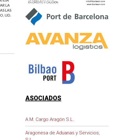
ATEIA
AR LA
AS LAS
O, UD.
ASOCIADOS
A.M. Cargo Aragón S.L.
Aragonesa de Aduanas y Servicios,
S.L.