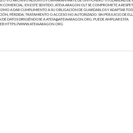
EO Y/O ARCHIVO ADJUNTO FORMARÁN PARTE DE UN FICHERO TITULARIDAD DE 
 COMERCIAL. EN ESTE SENTIDO, ATEIA ARAGON OLT SE COMPROMETE A RESPET
Í COMO A DAR CUMPLIMIENTO A SU OBLIGACIÓN DE GUARDARLOS Y ADAPTAR TOD
IÓN, PÉRDIDA, TRATAMIENTO O ACCESO NO AUTORIZADO. SIN PERJUICIO DE ELL
 DE DATOS DIRIGIÉNDOSE A
ATEIA@ATEIAARAGON.ORG
. PUEDE AMPLIAR ESTA
WEB
HTTPS://WWW.ATEIAARAGON.ORG