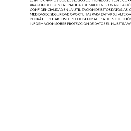
LE INFORMAMOS QUE LOS DATOS CONTENIDOS EN ESTE CORR
ARAGON OLT CON LA FINALIDAD DE MANTENER UNA RELACIÓN
CONFIDENCIALIDAD EN LA UTILIZACIÓN DE ESTOS DATOS, AS
MEDIDAS DE SEGURIDAD OPORTUNAS PARA EVITAR SU ALTERAC
PODRÁ EJERCITAR SUS DERECHOS EN MATERIA DE PROTECCIÓN
INFORMACIÓN SOBRE PROTECCIÓN DE DATOS EN NUESTRA 