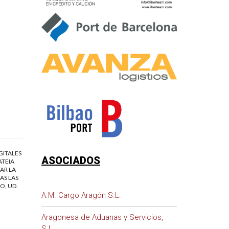
GITALES
ASOCIADOS
ATEIA
AR LA
AS LAS
O, UD.
A.M. Cargo Aragón S.L.
Aragonesa de Aduanas y Servicios,
S.L.