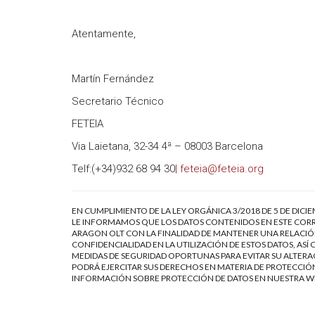
Atentamente,
Martín Fernández
Secretario Técnico
FETEIA
Via Laietana, 32-34 4ª – 08003 Barcelona
Telf:(+34)932 68 94 30
| feteia@feteia.org
EN CUMPLIMIENTO DE LA LEY ORGÁNICA 3/2018 DE 5 DE DICI
LE INFORMAMOS QUE LOS DATOS CONTENIDOS EN ESTE CORR
ARAGON OLT CON LA FINALIDAD DE MANTENER UNA RELACIÓN
CONFIDENCIALIDAD EN LA UTILIZACIÓN DE ESTOS DATOS, AS
MEDIDAS DE SEGURIDAD OPORTUNAS PARA EVITAR SU ALTERAC
PODRÁ EJERCITAR SUS DERECHOS EN MATERIA DE PROTECCIÓN
INFORMACIÓN SOBRE PROTECCIÓN DE DATOS EN NUESTRA 