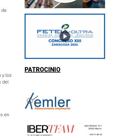
d de
PATROCINIO
 y los
 del
os en