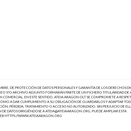
EMBRE, DE PROTECCIÓN DE DATOS PERSONALES Y GARANTÍA DE LOS DERECHOS DI
EO Y/O ARCHIVO ADJUNTO FORMARÁN PARTE DE UN FICHERO TITULARIDAD DE 
 COMERCIAL. EN ESTE SENTIDO, ATEIA ARAGON OLT SE COMPROMETE A RESPET
Í COMO A DAR CUMPLIMIENTO A SU OBLIGACIÓN DE GUARDARLOS Y ADAPTAR TOD
IÓN, PÉRDIDA, TRATAMIENTO O ACCESO NO AUTORIZADO. SIN PERJUICIO DE ELL
 DE DATOS DIRIGIÉNDOSE A
ATEIA@ATEIAARAGON.ORG
. PUEDE AMPLIAR ESTA
WEB
HTTPS://WWW.ATEIAARAGON.ORG