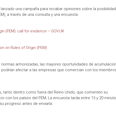
 lanzado una campaña para recabar opiniones sobre la posibilida
), a través de una consulta y una encuesta:
in (PEM): call for evidence – GOV.UK
on on Rules of Origin (PEM)
s normas armonizadas, las mayores oportunidades de acumulación
n podrían afectar a las empresas que comercian con los miembros
s, tanto dentro como fuera del Reino Unido, que comenten su
io con los países del PEM, La encuesta tarda entre 15 y 20 minut
su progreso antes de enviarla.