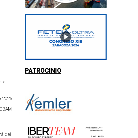
PATROCINIO
e el
o 2026.
s CBAM
rá del