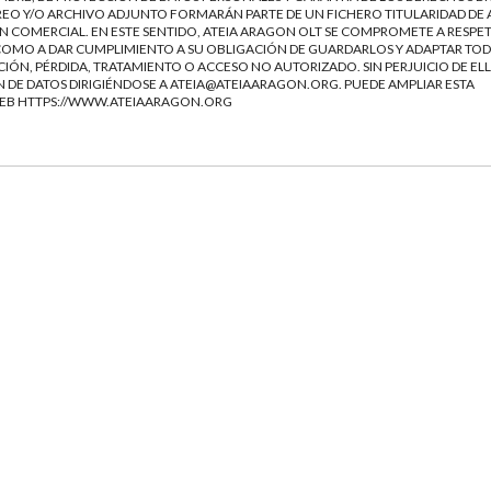
EO Y/O ARCHIVO ADJUNTO FORMARÁN PARTE DE UN FICHERO TITULARIDAD DE 
 COMERCIAL. EN ESTE SENTIDO, ATEIA ARAGON OLT SE COMPROMETE A RESPET
Í COMO A DAR CUMPLIMIENTO A SU OBLIGACIÓN DE GUARDARLOS Y ADAPTAR TOD
IÓN, PÉRDIDA, TRATAMIENTO O ACCESO NO AUTORIZADO. SIN PERJUICIO DE ELL
 DE DATOS DIRIGIÉNDOSE A
ATEIA@ATEIAARAGON.ORG
. PUEDE AMPLIAR ESTA
WEB
HTTPS://WWW.ATEIAARAGON.ORG