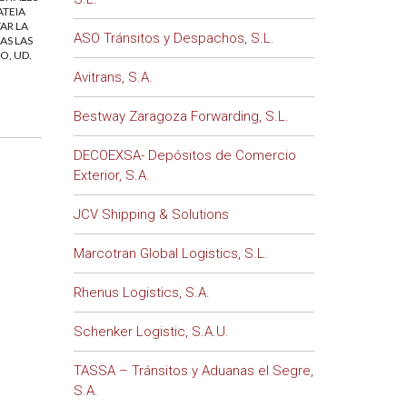
ATEIA
AR LA
ASO Tránsitos y Despachos, S.L.
AS LAS
O, UD.
Avitrans, S.A.
Bestway Zaragoza Forwarding, S.L.
DECOEXSA- Depósitos de Comercio
Exterior, S.A.
JCV Shipping & Solutions
Marcotran Global Logistics, S.L.
Rhenus Logistics, S.A.
Schenker Logistic, S.A.U.
TASSA – Tránsitos y Aduanas el Segre,
S.A.