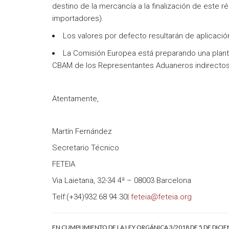
destino de la mercancía a la finalización de este ré
importadores).
Los valores por defecto resultarán de aplicación
La Comisión Europea está preparando una plant
CBAM de los Representantes Aduaneros indirectos
Atentamente,
Martín Fernández
Secretario Técnico
FETEIA
Via Laietana, 32-34 4ª – 08003 Barcelona
Telf:(+34)932 68 94 30
| feteia@feteia.org
EN CUMPLIMIENTO DE LA LEY ORGÁNICA 3/2018 DE 5 DE DICI