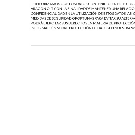
LE INFORMAMOS QUE LOS DATOS CONTENIDOS EN ESTE CORR
ARAGON OLT CON LA FINALIDAD DE MANTENER UNA RELACIÓN
CONFIDENCIALIDAD EN LA UTILIZACIÓN DE ESTOS DATOS, AS
MEDIDAS DE SEGURIDAD OPORTUNAS PARA EVITAR SU ALTERAC
PODRÁ EJERCITAR SUS DERECHOS EN MATERIA DE PROTECCIÓN
INFORMACIÓN SOBRE PROTECCIÓN DE DATOS EN NUESTRA 