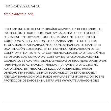
Telf:(+34)932 68 94 30
feteia@feteia.org
EN CUMPLIMIENTO DE LA LEY ORGÁNICA 3/2018 DE 5 DE DICIEMBRE, DE
PROTECCIÓN DE DATOS PERSONALES Y GARANTÍA DE LOS DERECHOS
DIGITALES LE INFORMAMOS QUE LOS DATOS CONTENIDOS EN ESTE
CORREO Y/O ARCHIVO ADJUNTO FORMARÁN PARTE DE UN FICHERO
TITULARIDAD DE ATEIA ARAGON OLT CON LA FINALIDAD DE MANTENER
UNA RELACIÓN COMERCIAL. EN ESTE SENTIDO, ATEIA ARAGON OLT SE
COMPROMETE A RESPETAR LA CONFIDENCIALIDAD EN LA UTILIZACIÓN DE
ESTOS DATOS, ASÍ COMO A DAR CUMPLIMIENTO A SU OBLIGACIÓN DE
GUARDARLOS Y ADAPTAR TODAS LAS MEDIDAS DE SEGURIDAD OPORTUNAS
PARA EVITAR SU ALTERACIÓN, PÉRDIDA, TRATAMIENTO O ACCESO NO
AUTORIZADO. SIN PERJUICIO DE ELLO, UD. PODRÁ EJERCITAR SUS
DERECHOS EN MATERIA DE PROTECCIÓN DE DATOS DIRIGIÉNDOSE A
ATEIA@ATEIAARAGON.ORG
. PUEDE AMPLIAR ESTA INFORMACIÓN SOBRE
PROTECCIÓN DE DATOS
EN NUESTRA WEB
WWW.ATEIAARAGON.ORG