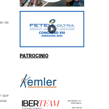
lan de
PATROCINIO
en que
gunas