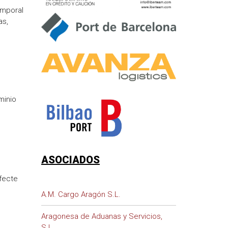
emporal
as,
minio
ASOCIADOS
afecte
A.M. Cargo Aragón S.L.
Aragonesa de Aduanas y Servicios,
S.L.