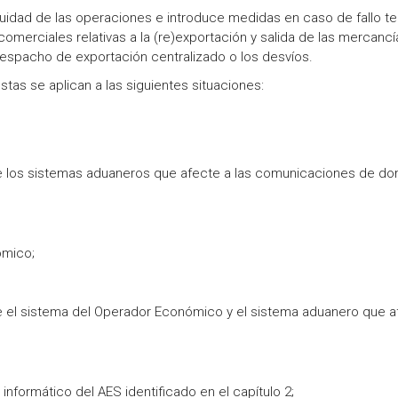
inuidad de las operaciones e introduce medidas en caso de fallo t
omerciales relativas a la (re)exportación y salida de las mercancí
 despacho de exportación centralizado o los desvíos.
tas se aplican a las siguientes situaciones:
tre los sistemas aduaneros que afecte a las comunicaciones de do
ómico;
tre el sistema del Operador Económico y el sistema aduanero que 
formático del AES identificado en el capítulo 2;