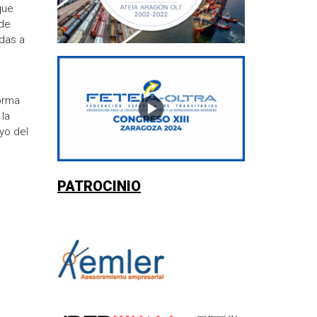
que
 de
adas a
orma
 la
yo del
PATROCINIO