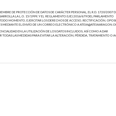
IEMBRE DE PROTECCIÓN DE DATOS DE CARÁCTER PERSONAL, EL R.D. 1720/2007 D
ARROLLA LA L.O. 15/1999, Y EL REGLAMENTO (UE) 2016/679 DEL PARLAMENTO
EN TODO MOMENTO, EJERCITAR LOS DERECHOS DE ACCESO, RECTIFICACIÓN, OPOS
ES MEDIANTE EL ENVÍO DE UN CORREO ELECTRÓNICO A
ATEIA@ATEIAARAGON.O
NCIALIDAD EN LA UTILIZACIÓN DE LOS DATOS INCLUIDOS, ASÍ COMO A DAR
 TODAS LAS MEDIDAS PARA EVITAR LA ALTERACIÓN, PÉRDIDA, TRATAMIENTO O 