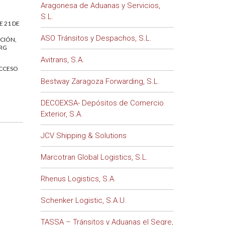
Aragonesa de Aduanas y Servicios,
S.L.
E 21 DE
ASO Tránsitos y Despachos, S.L.
ICIÓN,
RG
Avitrans, S.A.
ACCESO
Bestway Zaragoza Forwarding, S.L.
DECOEXSA- Depósitos de Comercio
Exterior, S.A.
JCV Shipping & Solutions
Marcotran Global Logistics, S.L.
Rhenus Logistics, S.A.
Schenker Logistic, S.A.U.
TASSA – Tránsitos y Aduanas el Segre,