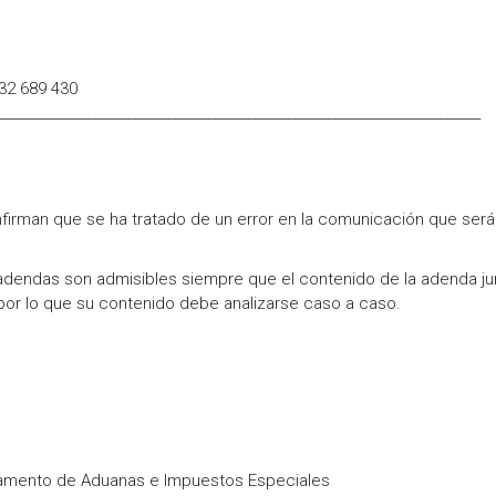
932 689 430
_________________________________________________________________________
firman que se ha tratado de un error en la comunicación que será
endas son admisibles siempre que el contenido de la adenda ju
 por lo que su contenido debe analizarse caso a caso.
tamento de Aduanas e Impuestos Especiales