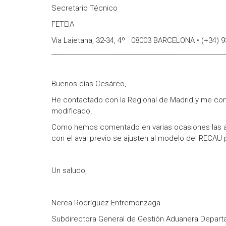
Secretario Técnico
FETEIA
Via Laietana, 32-34, 4º · 08003 BARCELONA • (+34) 
_________________________________________________________
Buenos días Cesáreo,
He contactado con la Regional de Madrid y me con
modificado.
Como hemos comentado en varias ocasiones las ad
con el aval previo se ajusten al modelo del RECAU
Un saludo,
Nerea Rodríguez Entremonzaga
Subdirectora General de Gestión Aduanera Depar