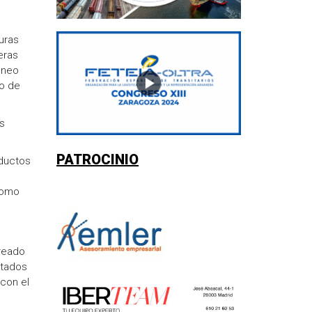
uras
eras
áneo
no de
s
PATROCINIO
oductos
como
creado
stados
 con el