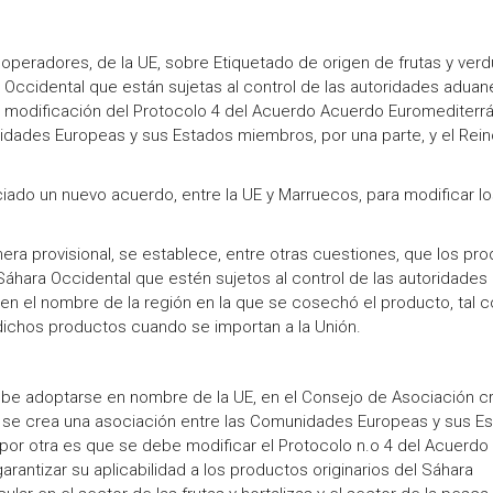
 operadores, de la UE, sobre Etiquetado de origen de frutas y verd
 Occidental que están sujetas al control de las autoridades aduan
re modificación del Protocolo 4 del Acuerdo Acuerdo Euromediterr
idades Europeas y sus Estados miembros, por una parte, y el Rei
ado un nuevo acuerdo, entre la UE y Marruecos, para modificar lo
nera provisional, se establece, entre otras cuestiones, que los pr
l Sáhara Occidental que estén sujetos al control de las autoridades
en el nombre de la región en la que se cosechó el producto, tal 
dichos productos cuando se importan a la Unión.
debe adoptarse en nombre de la UE, en el Consejo de Asociación 
e se crea una asociación entre las Comunidades Europeas y sus E
por otra es que se debe modificar el Protocolo n.o 4 del Acuerdo
arantizar su aplicabilidad a los productos originarios del Sáhara