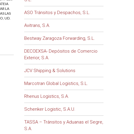
ATEIA
AR LA
ASO Tránsitos y Despachos, S.L.
AS LAS
O, UD.
Avitrans, S.A.
Bestway Zaragoza Forwarding, S.L.
DECOEXSA- Depósitos de Comercio
Exterior, S.A.
JCV Shipping & Solutions
Marcotran Global Logistics, S.L.
Rhenus Logistics, S.A.
Schenker Logistic, S.A.U.
TASSA – Tránsitos y Aduanas el Segre,
S.A.