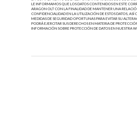
LE INFORMAMOS QUE LOS DATOS CONTENIDOS EN ESTE CORR
ARAGON OLT CON LA FINALIDAD DE MANTENER UNA RELACIÓN
CONFIDENCIALIDAD EN LA UTILIZACIÓN DE ESTOS DATOS, AS
MEDIDAS DE SEGURIDAD OPORTUNAS PARA EVITAR SU ALTERAC
PODRÁ EJERCITAR SUS DERECHOS EN MATERIA DE PROTECCIÓN
INFORMACIÓN SOBRE PROTECCIÓN DE DATOS EN NUESTRA 