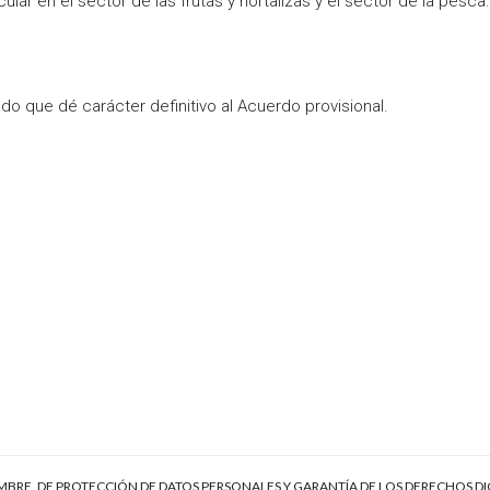
ular en el sector de las frutas y hortalizas y el sector de la pesca.
 que dé carácter definitivo al Acuerdo provisional.
EMBRE, DE PROTECCIÓN DE DATOS PERSONALES Y GARANTÍA DE LOS DERECHOS DI