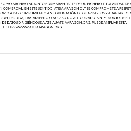
EO Y/O ARCHIVO ADJUNTO FORMARÁN PARTE DE UN FICHERO TITULARIDAD DE 
 COMERCIAL. EN ESTE SENTIDO, ATEIA ARAGON OLT SE COMPROMETE A RESPET
Í COMO A DAR CUMPLIMIENTO A SU OBLIGACIÓN DE GUARDARLOS Y ADAPTAR TOD
IÓN, PÉRDIDA, TRATAMIENTO O ACCESO NO AUTORIZADO. SIN PERJUICIO DE ELL
 DE DATOS DIRIGIÉNDOSE A
ATEIA@ATEIAARAGON.ORG
. PUEDE AMPLIAR ESTA
WEB
HTTPS://WWW.ATEIAARAGON.ORG