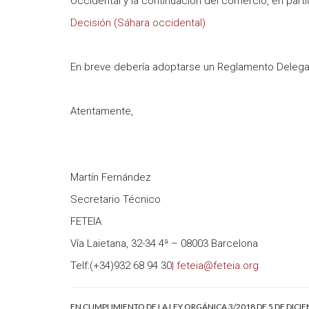
Occidental y la continuación del comercio, en partic
Decisión (Sáhara occidental)
En breve debería adoptarse un Reglamento Delegado
Atentamente,
Martín Fernández
Secretario Técnico
FETEIA
Vía Laietana, 32-34 4ª – 08003 Barcelona
Telf:(+34)932 68 94 30
| feteia@feteia.org
EN CUMPLIMIENTO DE LA LEY ORGÁNICA 3/2018 DE 5 DE DICI