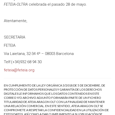
FETEIA-OLTRA
celebrada el pasado 28 de mayo.
Atentamente,
SECRETARIA
FETEIA
Via Laietana, 32-34 4ª – 08003 Barcelona
Telf:(+34)932 68 94 30
feteia@feteia.org
EN CUMPLIMIENTO DE LA LEY ORGÁNICA 3/2018 DE 5 DE DICIEMBRE, DE
PROTECCIÓN DE DATOS PERSONALES Y GARANTÍA DE LOS DERECHOS
DIGITALES LE INFORMAMOS QUE LOS DATOS CONTENIDOS EN ESTE
CORREO Y/O ARCHIVO ADJUNTO FORMARÁN PARTE DE UN FICHERO
TITULARIDAD DE ATEIA ARAGON OLT CON LA FINALIDAD DE MANTENER
UNA RELACIÓN COMERCIAL. EN ESTE SENTIDO, ATEIA ARAGON OLT SE
COMPROMETE A RESPETAR LA CONFIDENCIALIDAD EN LA UTILIZACIÓN DE
ESTOS DATOS, ASÍ COMO A DAR CUMPLIMIENTO A SU OBLIGACIÓN DE