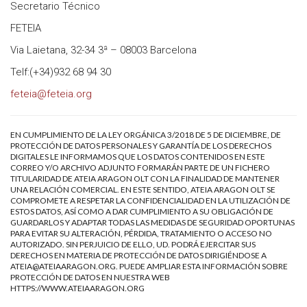
Secretario Técnico
FETEIA
Via Laietana, 32-34 3ª – 08003 Barcelona
Telf:(+34)932 68 94 30
feteia@feteia.org
EN CUMPLIMIENTO DE LA LEY ORGÁNICA 3/2018 DE 5 DE DICIEMBRE, DE
PROTECCIÓN DE DATOS PERSONALES Y GARANTÍA DE LOS DERECHOS
DIGITALES LE INFORMAMOS QUE LOS DATOS CONTENIDOS EN ESTE
CORREO Y/O ARCHIVO ADJUNTO FORMARÁN PARTE DE UN FICHERO
TITULARIDAD DE ATEIA ARAGON OLT CON LA FINALIDAD DE MANTENER
UNA RELACIÓN COMERCIAL. EN ESTE SENTIDO, ATEIA ARAGON OLT SE
COMPROMETE A RESPETAR LA CONFIDENCIALIDAD EN LA UTILIZACIÓN DE
ESTOS DATOS, ASÍ COMO A DAR CUMPLIMIENTO A SU OBLIGACIÓN DE
GUARDARLOS Y ADAPTAR TODAS LAS MEDIDAS DE SEGURIDAD OPORTUNAS
PARA EVITAR SU ALTERACIÓN, PÉRDIDA, TRATAMIENTO O ACCESO NO
AUTORIZADO. SIN PERJUICIO DE ELLO, UD. PODRÁ EJERCITAR SUS
DERECHOS EN MATERIA DE PROTECCIÓN DE DATOS DIRIGIÉNDOSE A
ATEIA@ATEIAARAGON.ORG
. PUEDE AMPLIAR ESTA INFORMACIÓN SOBRE
PROTECCIÓN DE DATOS EN NUESTRA WEB
HTTPS://WWW.ATEIAARAGON.ORG